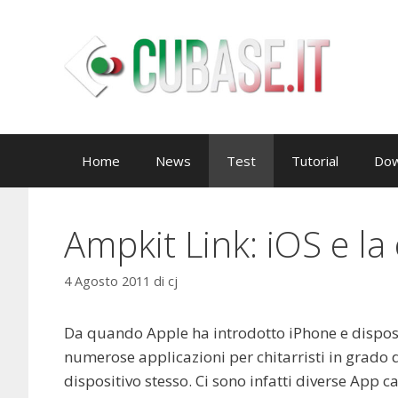
Vai
al
contenuto
Home
News
Test
Tutorial
Dow
Ampkit Link: iOS e la
4 Agosto 2011
di
cj
Da quando Apple ha introdotto iPhone e disposi
numerose applicazioni per chitarristi in grado d
dispositivo stesso. Ci sono infatti diverse App 