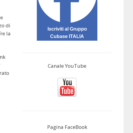
re
zo di
Iscriviti al Gruppo
re la
Cubase ITALIA
ink
r
Canale YouTube
rato
Pagina FaceBook