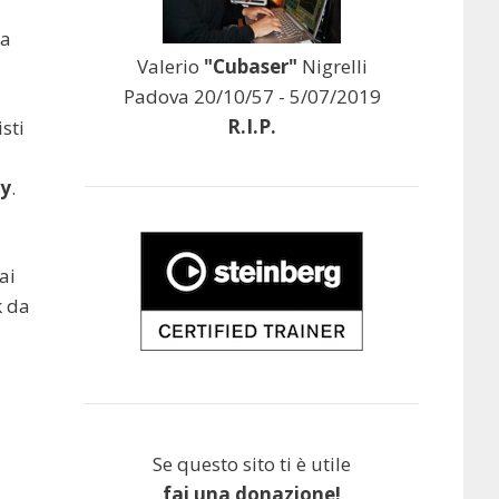
na
Valerio
"Cubaser"
Nigrelli
Padova 20/10/57 - 5/07/2019
R.I.P.
sti
y
.
ai
k da
Se questo sito ti è utile
fai una donazione!