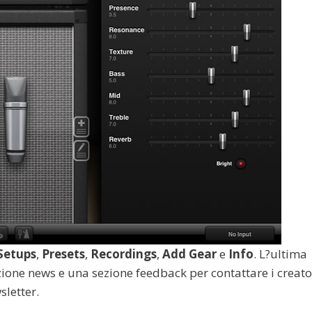
Setups
,
Presets
,
Recordings
,
Add Gear
e
Info
. L?ultima
ezione news e una sezione feedback per contattare i creato
sletter.