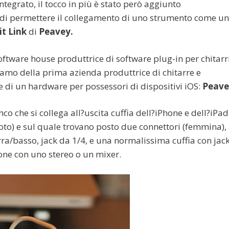
ntegrato, il tocco in più è stato però aggiunto
do di permettere il collegamento di uno strumento come u
t Link
di
Peavey.
ftware house produttrice di software plug-in per chitarri
iamo della prima azienda produttrice di chitarre e
ne di un hardware per possessori di dispositivi iOS:
Peave
co che si collega all?uscita cuffia dell?iPhone e dell?iPad
oto) e sul quale trovano posto due connettori (femmina), 
rra/basso, jack da 1/4, e una normalissima cuffia con jac
ione con uno stereo o un mixer.