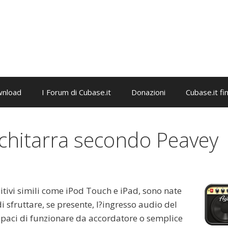
nload
I Forum di Cubase.it
Donazioni
Cubase.it fi
 chitarra secondo Peavey
tivi simili come iPod Touch e iPad, sono nate
i sfruttare, se presente, l?ingresso audio del
capaci di funzionare da accordatore o semplice