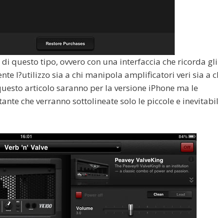
 di questo tipo, ovvero con una interfaccia che ricorda gli
te l?utilizzo sia a chi manipola amplificatori veri sia a c
 questo articolo saranno per la versione iPhone ma le
ante che verranno sottolineate solo le piccole e inevitabil