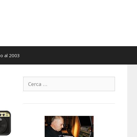
no al 2003
Ricerca
per: