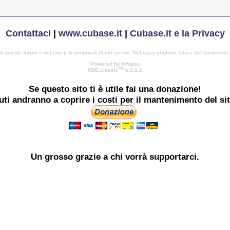
Contattaci
|
www.cubase.it
|
Cubase.it e la Privacy
di questo forum e del sito è di proprietà di chi scrive. Nel caso vogliate citare del contenuto
Powered by Infopop
TM
UBB.classic
6.3.1.2
Se questo sito ti è utile
fai una donazione!
buti andranno a coprire i costi per il mantenimento del si
Un grosso
grazie
a chi vorrà supportarci.