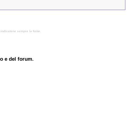
, indicatene sempre la fonte.
to e del forum.