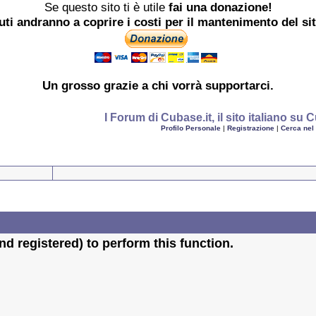
Se questo sito ti è utile
fai una donazione!
buti andranno a coprire i costi per il mantenimento del si
Un grosso
grazie
a chi vorrà supportarci.
I Forum di Cubase.it, il sito italiano s
Profilo Personale
|
Registrazione
|
Cerca nel
d registered) to perform this function.