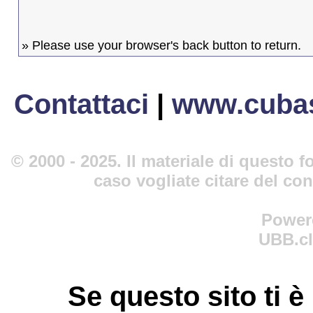
» Please use your browser's back button to return.
Contattaci
|
www.cubas
© 2000 - 2025. Il materiale di questo fo
caso vogliate citare del co
Power
UBB.cl
Se questo sito ti è