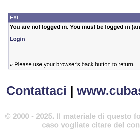
FYI
You are not logged in. You must be logged in (and
Login
» Please use your browser's back button to return.
Contattaci
|
www.cubas
© 2000 - 2025. Il materiale di questo fo
caso vogliate citare del co