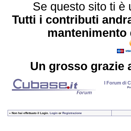
Se questo sito ti è 
Tutti i contributi andr
mantenimento d
Un grosso
grazie
a
I Forum di C
Pr
»
Non hai effettuato il Login.
Login
or
Registrazione