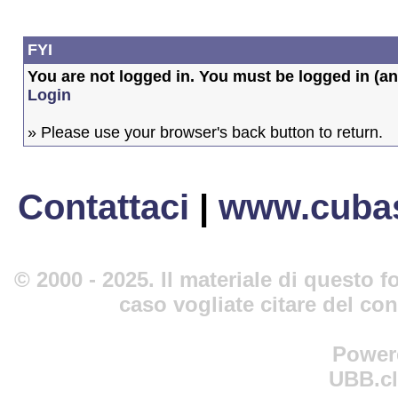
FYI
You are not logged in. You must be logged in (and
Login
» Please use your browser's back button to return.
Contattaci
|
www.cubas
© 2000 - 2025. Il materiale di questo fo
caso vogliate citare del co
Power
UBB.cl