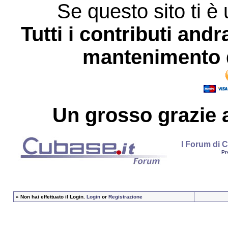
Se questo sito ti è 
Tutti i contributi andr
mantenimento d
Un grosso
grazie
a
I Forum di C
Pr
»
Non hai effettuato il Login.
Login
or
Registrazione