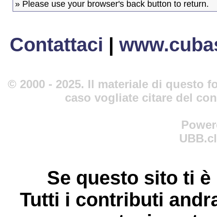
» Please use your browser's back button to return.
Contattaci
|
www.cubas
© 2000 - 2025. Il materiale di questo fo
caso vogliate citare del co
Power
UBB.cl
Se questo sito ti è
Tutti i contributi andr