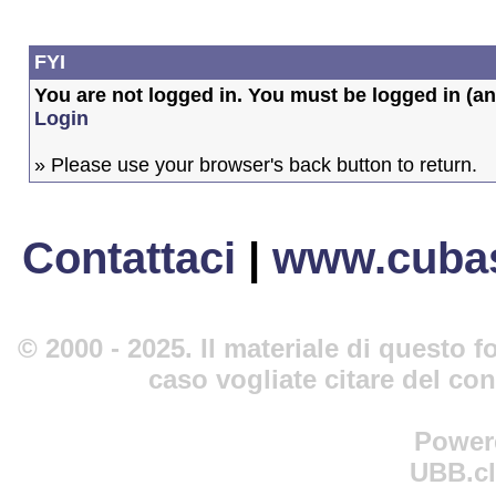
FYI
You are not logged in. You must be logged in (and
Login
» Please use your browser's back button to return.
Contattaci
|
www.cubas
© 2000 - 2025. Il materiale di questo fo
caso vogliate citare del co
Power
UBB.cl