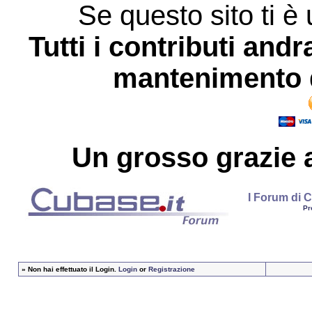
Se questo sito ti è 
Tutti i contributi andr
mantenimento d
Un grosso
grazie
a
I Forum di C
Pr
»
Non hai effettuato il Login.
Login
or
Registrazione