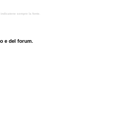
, indicatene sempre la fonte.
to e del forum.