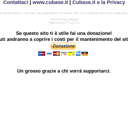
Contattaci
|
www.cubase.it
|
Cubase.it e la Privacy
di questo forum e del sito è di proprietà di chi scrive. Nel caso vogliate citare del contenuto
Powered by Infopop
TM
UBB.classic
6.3.1.2
Se questo sito ti è utile
fai una donazione!
buti andranno a coprire i costi per il mantenimento del si
Un grosso
grazie
a chi vorrà supportarci.