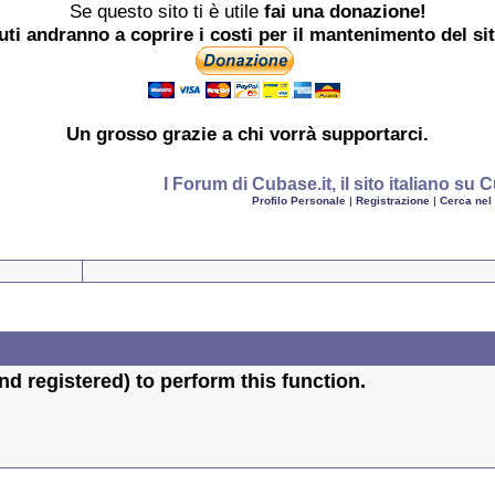
Se questo sito ti è utile
fai una donazione!
buti andranno a coprire i costi per il mantenimento del si
Un grosso
grazie
a chi vorrà supportarci.
I Forum di Cubase.it, il sito italiano s
Profilo Personale
|
Registrazione
|
Cerca nel
d registered) to perform this function.