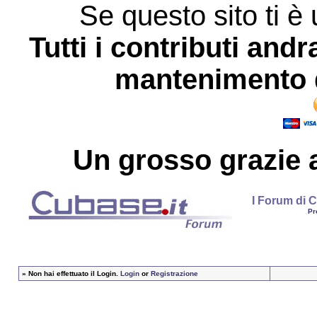
Se questo sito ti è 
Tutti i contributi andr
mantenimento d
Un grosso
grazie
a
I Forum di C
Pr
»
Non hai effettuato il Login.
Login
or
Registrazione