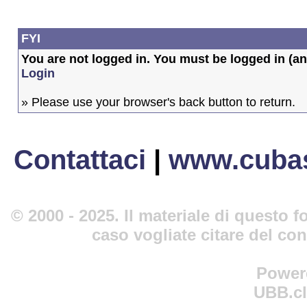
FYI
You are not logged in. You must be logged in (and
Login
» Please use your browser's back button to return.
Contattaci
|
www.cubas
© 2000 - 2025. Il materiale di questo fo
caso vogliate citare del co
Power
UBB.cl