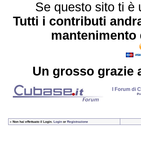
Se questo sito ti è 
Tutti i contributi andr
mantenimento d
Un grosso
grazie
a
I Forum di C
Pr
»
Non hai effettuato il Login.
Login
or
Registrazione