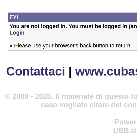
FYI
You are not logged in. You must be logged in (and
Login
» Please use your browser's back button to return.
Contattaci
|
www.cubas
© 2000 - 2025. Il materiale di questo fo
caso vogliate citare del co
Power
UBB.cl