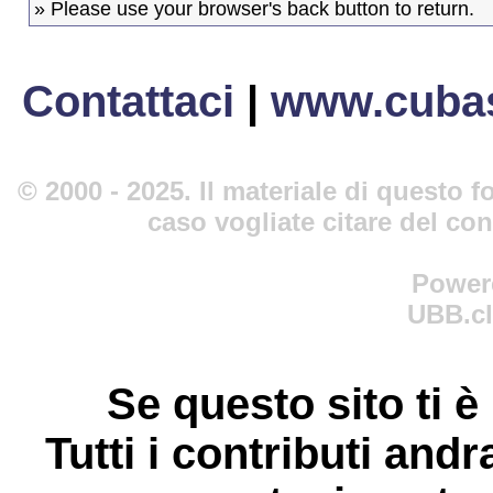
» Please use your browser's back button to return.
Contattaci
|
www.cubas
© 2000 - 2025. Il materiale di questo fo
caso vogliate citare del co
Power
UBB.cl
Se questo sito ti è
Tutti i contributi andr