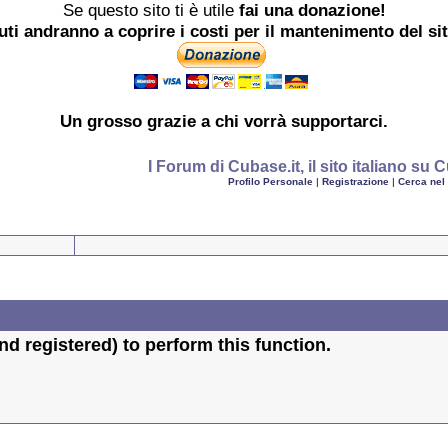
Se questo sito ti è utile
fai una donazione!
buti andranno a coprire i costi per il mantenimento del si
Un grosso
grazie
a chi vorrà supportarci.
I Forum di Cubase.it, il sito italiano s
Profilo Personale
|
Registrazione
|
Cerca nel
d registered) to perform this function.