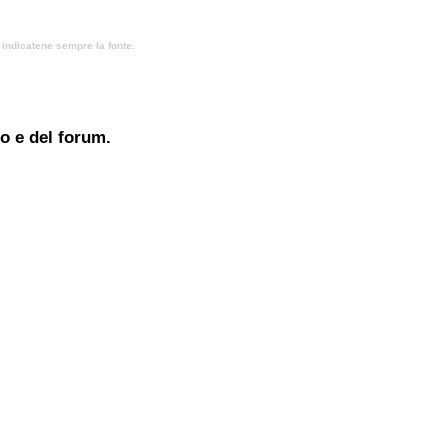
, indicatene sempre la fonte.
to e del forum.