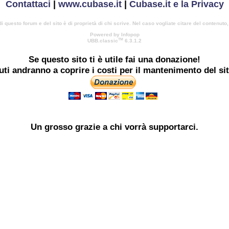
Contattaci
|
www.cubase.it
|
Cubase.it e la Privacy
di questo forum e del sito è di proprietà di chi scrive. Nel caso vogliate citare del contenuto
Powered by Infopop
TM
UBB.classic
6.3.1.2
Se questo sito ti è utile
fai una donazione!
buti andranno a coprire i costi per il mantenimento del si
Un grosso
grazie
a chi vorrà supportarci.