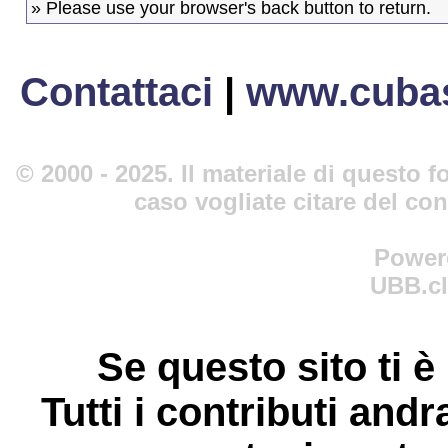
» Please use your browser's back button to return.
Contattaci
|
www.cubas
© 2000 - 2025. Il materiale di questo fo
caso vogliate citare del co
Power
UBB.cl
Se questo sito ti è
Tutti i contributi andr