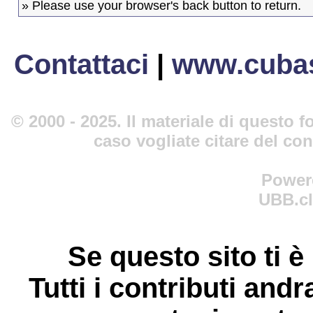
» Please use your browser's back button to return.
Contattaci
|
www.cubas
© 2000 - 2025. Il materiale di questo fo
caso vogliate citare del co
Power
UBB.cl
Se questo sito ti è
Tutti i contributi andr