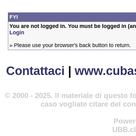
FYI
You are not logged in. You must be logged in (and
Login
» Please use your browser's back button to return.
Contattaci
|
www.cubas
© 2000 - 2025. Il materiale di questo fo
caso vogliate citare del co
Power
UBB.cl