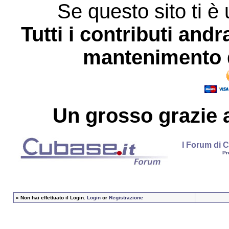
Se questo sito ti è 
Tutti i contributi andr
mantenimento d
Un grosso
grazie
a
I Forum di C
Pr
»
Non hai effettuato il Login.
Login
or
Registrazione