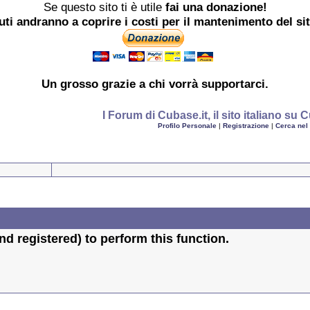
Se questo sito ti è utile
fai una donazione!
buti andranno a coprire i costi per il mantenimento del si
Un grosso
grazie
a chi vorrà supportarci.
I Forum di Cubase.it, il sito italiano s
Profilo Personale
|
Registrazione
|
Cerca nel
d registered) to perform this function.