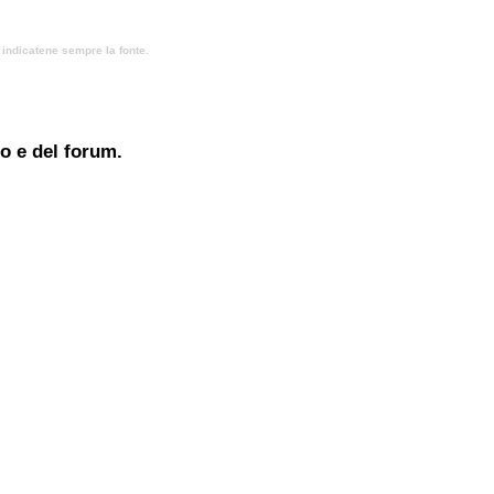
, indicatene sempre la fonte.
to e del forum.