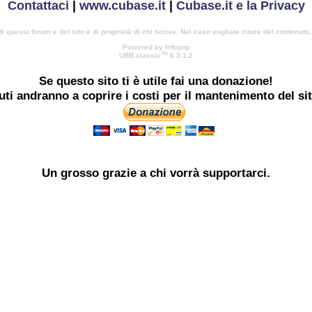
Contattaci
|
www.cubase.it
|
Cubase.it e la Privacy
di questo forum e del sito è di proprietà di chi scrive. Nel caso vogliate citare del contenuto
Powered by Infopop
TM
UBB.classic
6.3.1.2
Se questo sito ti è utile
fai una donazione!
buti andranno a coprire i costi per il mantenimento del si
Un grosso
grazie
a chi vorrà supportarci.