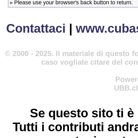
» Please use your browser's back button to return.
Contattaci
|
www.cubas
© 2000 - 2025. Il materiale di questo fo
caso vogliate citare del co
Power
UBB.cl
Se questo sito ti è
Tutti i contributi andr