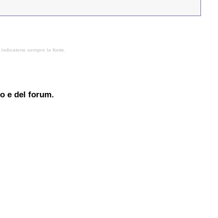
, indicatene sempre la fonte.
to e del forum.