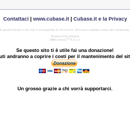
Contattaci
|
www.cubase.it
|
Cubase.it e la Privacy
di questo forum e del sito è di proprietà di chi scrive. Nel caso vogliate citare del contenuto
Powered by Infopop
TM
UBB.classic
6.3.1.2
Se questo sito ti è utile
fai una donazione!
buti andranno a coprire i costi per il mantenimento del si
Un grosso
grazie
a chi vorrà supportarci.