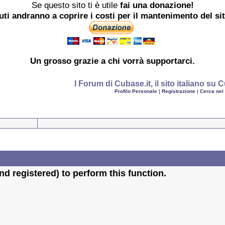
Se questo sito ti è utile
fai una donazione!
buti andranno a coprire i costi per il mantenimento del si
Un grosso
grazie
a chi vorrà supportarci.
I Forum di Cubase.it, il sito italiano s
Profilo Personale
|
Registrazione
|
Cerca nel
d registered) to perform this function.