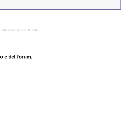
, indicatene sempre la fonte.
to e del forum.