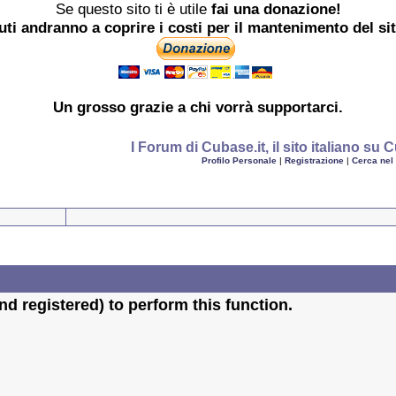
Se questo sito ti è utile
fai una donazione!
buti andranno a coprire i costi per il mantenimento del si
Un grosso
grazie
a chi vorrà supportarci.
I Forum di Cubase.it, il sito italiano s
Profilo Personale
|
Registrazione
|
Cerca nel
d registered) to perform this function.