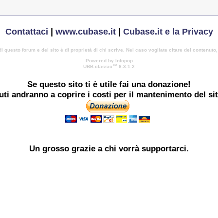
Contattaci
|
www.cubase.it
|
Cubase.it e la Privacy
di questo forum e del sito è di proprietà di chi scrive. Nel caso vogliate citare del contenuto
Powered by Infopop
TM
UBB.classic
6.3.1.2
Se questo sito ti è utile
fai una donazione!
buti andranno a coprire i costi per il mantenimento del si
Un grosso
grazie
a chi vorrà supportarci.