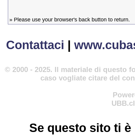
» Please use your browser's back button to return.
Contattaci
|
www.cubas
© 2000 - 2025. Il materiale di questo fo
caso vogliate citare del co
Power
UBB.cl
Se questo sito ti è