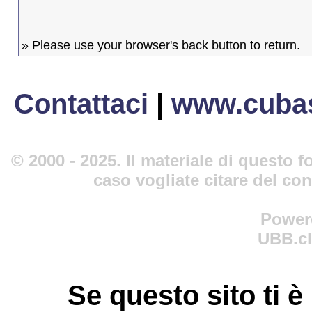
» Please use your browser's back button to return.
Contattaci
|
www.cubas
© 2000 - 2025. Il materiale di questo fo
caso vogliate citare del co
Power
UBB.cl
Se questo sito ti è