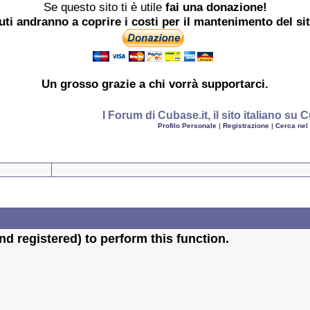
Se questo sito ti è utile
fai una donazione!
buti andranno a coprire i costi per il mantenimento del si
Un grosso
grazie
a chi vorrà supportarci.
I Forum di Cubase.it, il sito italiano s
Profilo Personale
|
Registrazione
|
Cerca nel
d registered) to perform this function.