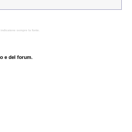
, indicatene sempre la fonte.
to e del forum.