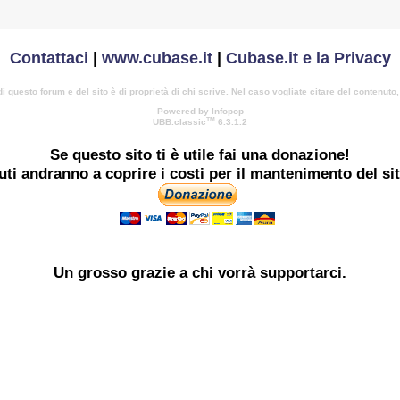
Contattaci
|
www.cubase.it
|
Cubase.it e la Privacy
di questo forum e del sito è di proprietà di chi scrive. Nel caso vogliate citare del contenuto
Powered by Infopop
TM
UBB.classic
6.3.1.2
Se questo sito ti è utile
fai una donazione!
buti andranno a coprire i costi per il mantenimento del si
Un grosso
grazie
a chi vorrà supportarci.