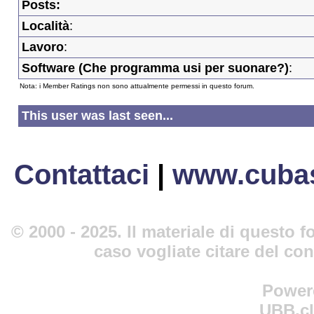
Posts:
Località
:
Lavoro
:
Software (Che programma usi per suonare?)
:
Nota: i Member Ratings non sono attualmente permessi in questo forum.
This user was last seen...
Contattaci
|
www.cubas
© 2000 - 2025. Il materiale di questo fo
caso vogliate citare del co
Power
UBB.cl