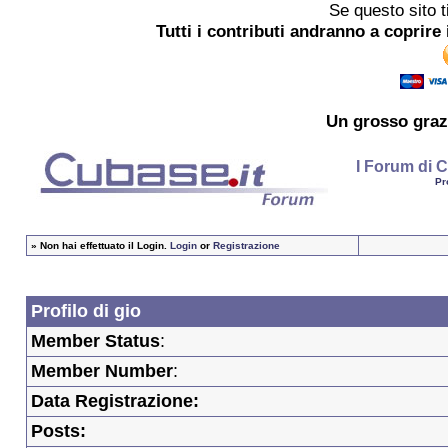
Se questo sito t
Tutti i contributi andranno a coprire 
Un grosso
graz
I Forum di C
Pr
»
Non hai effettuato il Login.
Login
or
Registrazione
Profilo di gio
Member Status
:
Member Number
:
Data Registrazione:
Posts: