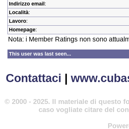
Indirizzo email
:
Località
:
Lavoro
:
Homepage
:
Nota: i Member Ratings non sono attualm
This user was last seen...
Contattaci
|
www.cubas
© 2000 - 2025. Il materiale di questo fo
caso vogliate citare del co
Power