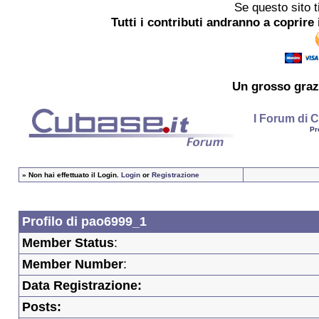
Se questo sito t
Tutti i contributi andranno a coprire 
Un grosso
graz
I Forum di C
Pr
»
Non hai effettuato il Login.
Login
or
Registrazione
Profilo di pao6999_1
Member Status
:
Member Number
:
Data Registrazione:
Posts: