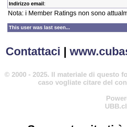
Indirizzo email
:
Nota: i Member Ratings non sono attualm
This user was last seen...
Contattaci
|
www.cubas
© 2000 - 2025. Il materiale di questo fo
caso vogliate citare del co
Power
UBB.cl