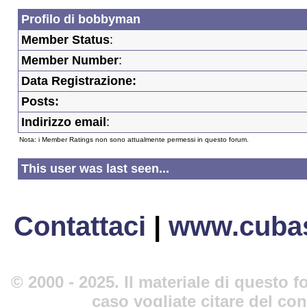
Profilo di bobbyman
Member Status
:
Member Number
:
Data Registrazione:
Posts:
Indirizzo email
:
Nota: i Member Ratings non sono attualmente permessi in questo forum.
This user was last seen...
Contattaci
|
www.cubas
© 2000 - 2025. Il materiale di questo fo
caso vogliate citare del co