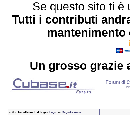
Se questo sito ti è 
Tutti i contributi andr
mantenimento d
Un grosso
grazie
a
I Forum di C
Pr
»
Non hai effettuato il Login.
Login
or
Registrazione