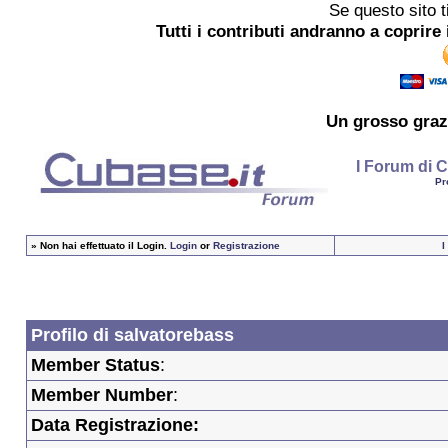
Se questo sito t
Tutti i contributi andranno a coprire 
Un grosso
graz
I Forum di C
Pr
»
Non hai effettuato il Login.
Login
or
Registrazione
I
Profilo di salvatorebass
Member Status
:
Member Number
:
Data Registrazione: