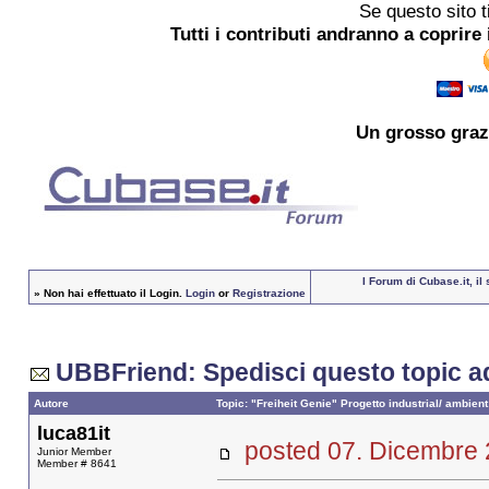
Se questo sito t
Tutti i contributi andranno a coprire 
Un grosso
graz
I Forum di Cubase.it, i
»
Non hai effettuato il Login.
Login
or
Registrazione
UBBFriend: Spedisci questo topic a
Autore
Topic: "Freiheit Genie" Progetto industrial/ ambient
luca81it
posted 07. Dicembr
Junior Member
Member # 8641