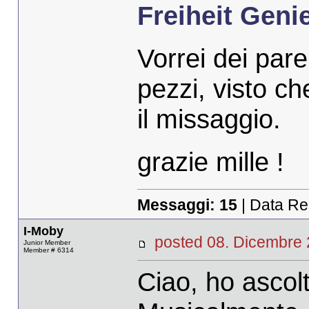
Freiheit Geni
Vorrei dei pare
pezzi, visto c
il missaggio.
grazie mille !
Messaggi:
15
| Data Re
I-Moby
posted 08. Dicembr
Junior Member
Member # 6314
Ciao, ho ascolt