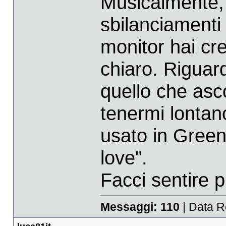
Musicalmente, 
sbilanciamenti
monitor hai cr
chiaro. Riguar
quello che ascol
tenermi lontano
usato in Green
love".
Facci sentire p
Messaggi:
110
| Data R