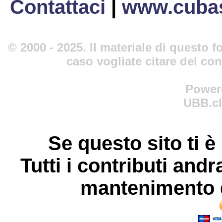
Contattaci
|
www.cubas
© 2000 - 2025. Il materiale di questo fo
caso vogliate citare del co
Power
UBB.cl
Se questo sito ti è
Tutti i contributi andr
mantenimento d