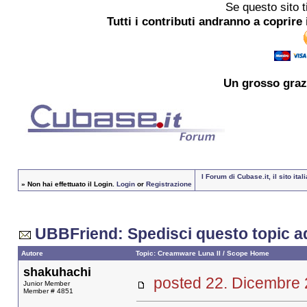
Se questo sito t
Tutti i contributi andranno a coprire 
Un grosso
graz
I Forum di Cubase.it, il sito i
»
Non hai effettuato il Login.
Login
or
Registrazione
UBBFriend: Spedisci questo topic a
Autore
Topic: Creamware Luna II / Scope Home
shakuhachi
posted 22. Dicembr
Junior Member
Member # 4851