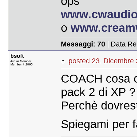
ops
www.cwaudio
o
www.cream
Messaggi:
70
| Data Re
bsoft
posted 23. Dicembr
Junior Member
Member # 2065
COACH cosa c'
pack 2 di XP ?
Perchè dovrest
Spiegami per f