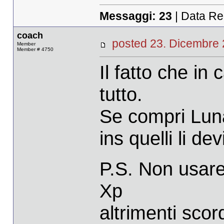
Messaggi:
23
| Data Re
coach
posted 23. Dicembr
Member
Member # 4750
Il fatto che i
tutto.
Se compri Luna I
ins quelli li de
P.S. Non usare
Xp
altrimenti scor