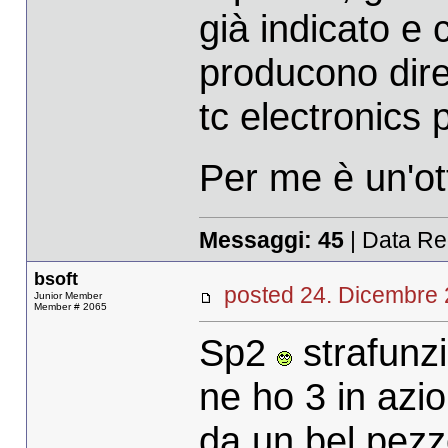
già indicato e 
producono dir
tc electronics 
Per me è un'ot
Messaggi:
45
| Data Re
bsoft
posted 24. Dicembr
Junior Member
Member # 2065
Sp2
strafunzi
ne ho 3 in azio
da un bel pezz