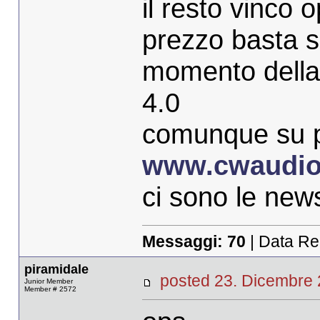
il resto vinco
prezzo basta se
momento della 
4.0
comunque su p
www.cwaudi
ci sono le new
Messaggi:
70
| Data Re
piramidale
posted 23. Dicembr
Junior Member
Member # 2572