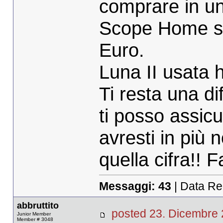
comprare in u
Scope Home se
Euro.
Luna II usata 
Ti resta una d
ti posso assicu
avresti in più
quella cifra!! Fa
Messaggi:
43
| Data Re
abbruttito
posted 23. Dicembr
Junior Member
Member # 3048