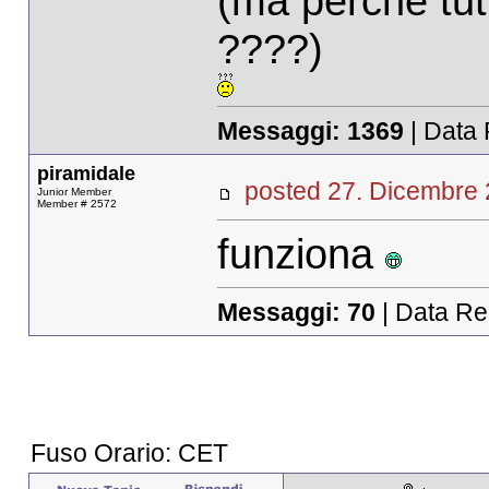
(ma perchè tut
????)
Messaggi:
1369
| Data 
piramidale
posted 27. Dicembr
Junior Member
Member # 2572
funziona
Messaggi:
70
| Data Re
Fuso Orario: CET