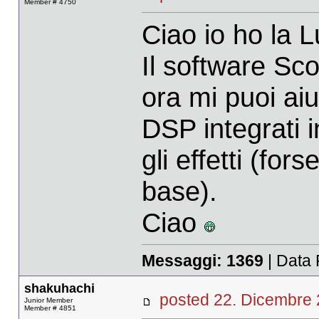
Member # 4750
Ciao io ho la L
Il software Sc
ora mi puoi aiu
DSP integrati 
gli effetti (for
base).
Ciao
Messaggi:
1369
| Data 
shakuhachi
posted 22. Dicembr
Junior Member
Member # 4851