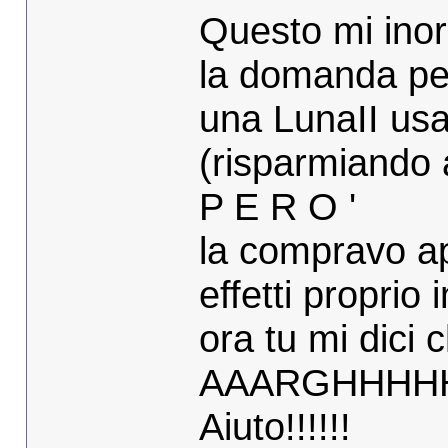
Questo mi inor
la domanda pe
una LunaII usa
(risparmiando 
P E R O '
la compravo app
effetti proprio
ora tu mi dici 
AAARGHHH
Aiuto!!!!!!