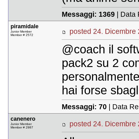
Messaggi:
1369
| Data 
piramidale
posted 24. Dicembr
Junior Member
Member # 2572
@coach il soft
pack2 su 2 com
personalmente
hai forse sbag
Messaggi:
70
| Data Re
canenero
posted 24. Dicembr
Junior Member
Member # 2987