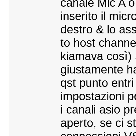
canale Mic A o
inserito il micr
destro & lo a
to host channel
kiamava così) 
giustamente hai
qst punto entri
impostazioni pe
i canali asio p
aperto, se ci s