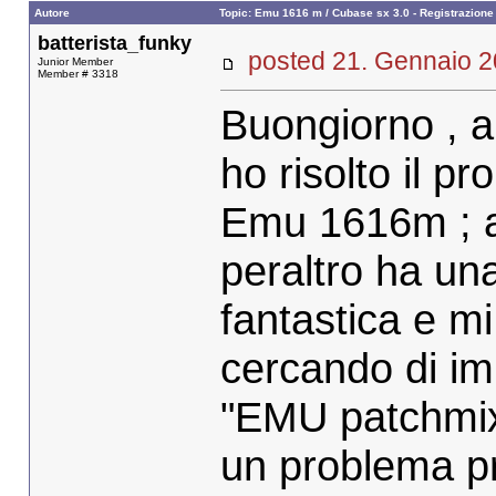
Autore
Topic: Emu 1616 m / Cubase sx 3.0 - Registrazione
batterista_funky
posted 21. Gennaio
Junior Member
Member # 3318
Buongiorno , a 
ho risolto il pr
Emu 1616m ; a
peraltro ha una
fantastica e mi
cercando di im
"EMU patchmix 
un problema pr