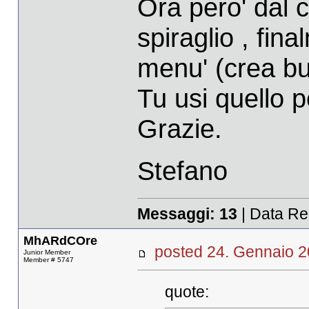
Ora pero' dal 
spiraglio , fi
menu' (crea bu
Tu usi quello 
Grazie.
Stefano
Messaggi:
13
| Data Re
MhARdCOre
posted 24. Gennaio
Junior Member
Member # 5747
quote: