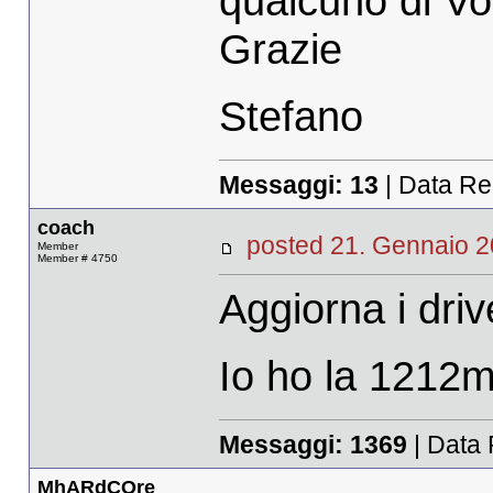
qualcuno di Voi
Grazie
Stefano
Messaggi:
13
| Data Re
coach
posted 21. Gennaio
Member
Member # 4750
Aggiorna i driv
Io ho la 1212m 
Messaggi:
1369
| Data 
MhARdCOre