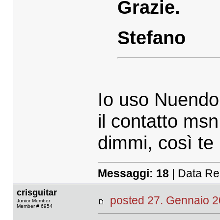
Grazie.
Stefano
Io uso Nuendo,
il contatto msn
dimmi, così te
Messaggi:
18
| Data Re
crisguitar
posted 27. Gennaio
Junior Member
Member # 6954