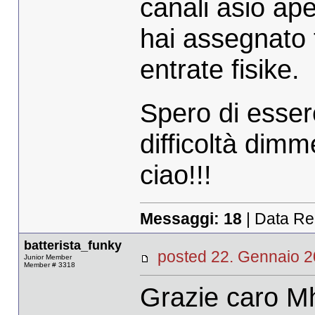
canali asio ape
hai assegnato t
entrate fisike.
Spero di esser
difficoltà dimm
ciao!!!
Messaggi:
18
| Data Re
batterista_funky
posted 22. Gennaio
Junior Member
Member # 3318
Grazie caro 