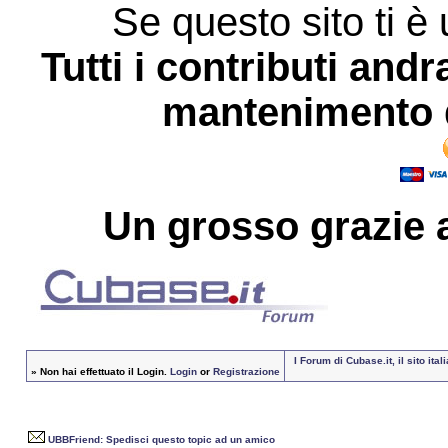
Se questo sito ti è 
Tutti i contributi andr
mantenimento d
Un grosso
grazie
a
I Forum di Cubase.it, il sito i
»
Non hai effettuato il Login.
Login
or
Registrazione
UBBFriend: Spedisci questo topic ad un amico