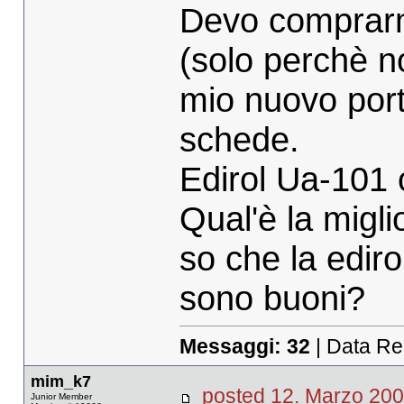
Devo comprarm
(solo perchè no
mio nuovo port
schede.
Edirol Ua-101 
Qual'è la migl
so che la ediro
sono buoni?
Messaggi:
32
| Data Re
mim_k7
posted 12. Marzo 
Junior Member