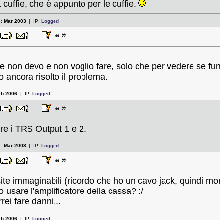
 cuffie, che è appunto per le cuffie.
e:
Mar 2003
| IP:
Logged
8
e non devo e non voglio fare, solo che per vedere se fun
ancora risolto il problema.
eb 2006
| IP:
Logged
8
are i TRS Output 1 e 2.
e:
Mar 2003
| IP:
Logged
5
cite immaginabili (ricordo che ho un cavo jack, quindi mo
usare l'amplificatore della cassa? :/
ei fare danni...
eb 2006
| IP:
Logged