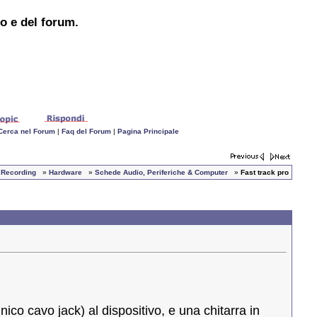
to e del forum.
Cerca nel Forum
|
Faq del Forum
|
Pagina Principale
e Recording
»
Hardware
»
Schede Audio, Periferiche & Computer
»
Fast track pro
co cavo jack) al dispositivo, e una chitarra in