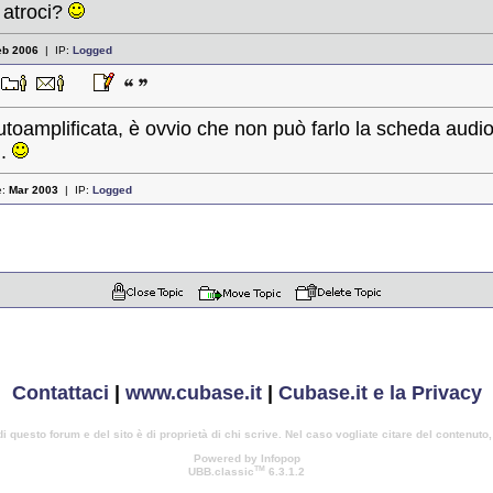
 atroci?
eb 2006
| IP:
Logged
3
oamplificata, è ovvio che non può farlo la scheda audio 
..
e:
Mar 2003
| IP:
Logged
Contattaci
|
www.cubase.it
|
Cubase.it e la Privacy
di questo forum e del sito è di proprietà di chi scrive. Nel caso vogliate citare del contenuto
Powered by Infopop
TM
UBB.classic
6.3.1.2