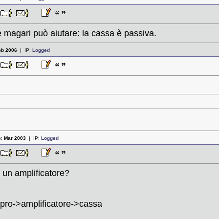
8
e magari può aiutare: la cassa è passiva.
eb 2006
| IP:
Logged
4
e:
Mar 2003
| IP:
Logged
9
 un amplificatore?
 pro->amplificatore->cassa