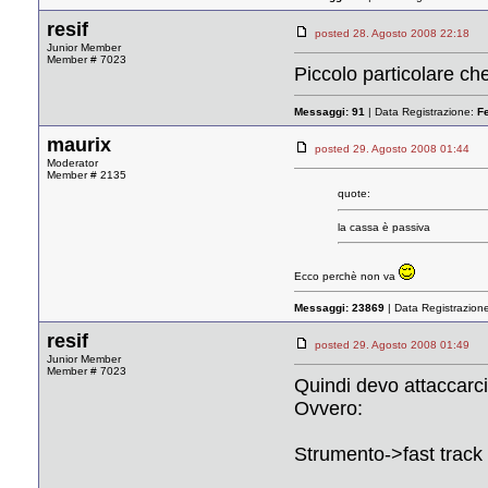
resif
posted 28. Agosto 2008 22:1
Junior Member
Member # 7023
Piccolo particolare ch
Messaggi:
91
| Data Registrazione:
F
maurix
posted 29. Agosto 2008 01:4
Moderator
Member # 2135
quote:
la cassa è passiva
Ecco perchè non va
Messaggi:
23869
| Data Registrazion
resif
posted 29. Agosto 2008 01:4
Junior Member
Member # 7023
Quindi devo attaccarci
Ovvero:
Strumento->fast track