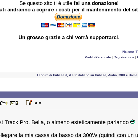
Se questo sito ti è utile
fai una donazione!
buti andranno a coprire i costi per il mantenimento del si
Un grosso
grazie
a chi vorrà supportarci.
Profilo Personale
|
Registrazione
|
I Forum di Cubase.it, il sito italiano su Cubase, Audio, MIDI e Hom
2
Fast Track Pro. Bella, o almeno esteticamente parlando
llegare la mia cassa da basso da 300W (quindi con un uni