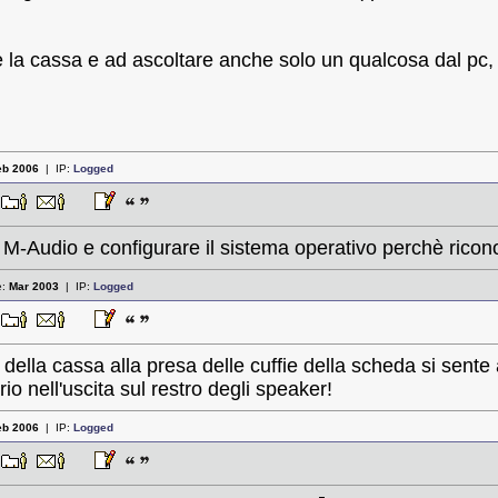
e la cassa e ad ascoltare anche solo un qualcosa dal pc
eb 2006
| IP:
Logged
7
er M-Audio e configurare il sistema operativo perchè rico
e:
Mar 2003
| IP:
Logged
2
ck della cassa alla presa delle cuffie della scheda si sen
rio nell'uscita sul restro degli speaker!
eb 2006
| IP:
Logged
5