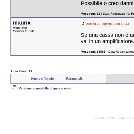
Possibile o creo danni
Messaggi:
91
| Data Registrazione:
F
maurix
posted 29. Agosto 2008 18:3
Moderator
Member # 2135
Se una cassa non è aut
vai in un amplificatore
Messaggi:
23869
| Data Registrazion
Fuso Orario: CET
Versione stampabile di questo topic
© 2000 - 2025. Il materiale 