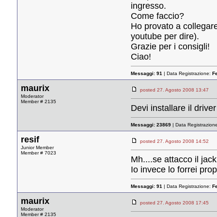
ingresso.
Come faccio?
Ho provato a collegar
youtube per dire).
Grazie per i consigli!
Ciao!
Messaggi:
91
| Data Registrazione:
F
maurix
posted 27. Agosto 2008 13:4
Moderator
Member # 2135
Devi installare il driv
Messaggi:
23869
| Data Registrazion
resif
posted 27. Agosto 2008 14:5
Junior Member
Member # 7023
Mh....se attacco il ja
Io invece lo forrei prop
Messaggi:
91
| Data Registrazione:
F
maurix
posted 27. Agosto 2008 17:4
Moderator
Member # 2135