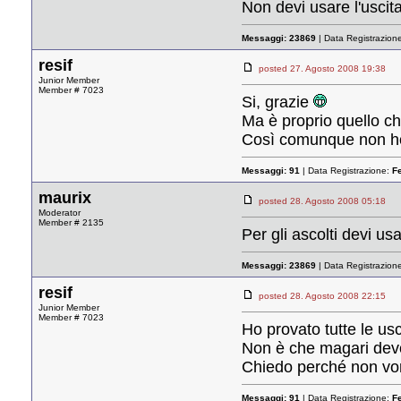
Non devi usare l'uscita
Messaggi:
23869
| Data Registrazion
resif
posted 27. Agosto 2008 19:3
Junior Member
Member # 7023
Si, grazie
Ma è proprio quello ch
Così comunque non ho 
Messaggi:
91
| Data Registrazione:
F
maurix
posted 28. Agosto 2008 05:1
Moderator
Member # 2135
Per gli ascolti devi us
Messaggi:
23869
| Data Registrazion
resif
posted 28. Agosto 2008 22:1
Junior Member
Member # 7023
Ho provato tutte le us
Non è che magari devo 
Chiedo perché non vorr
Messaggi:
91
| Data Registrazione:
F