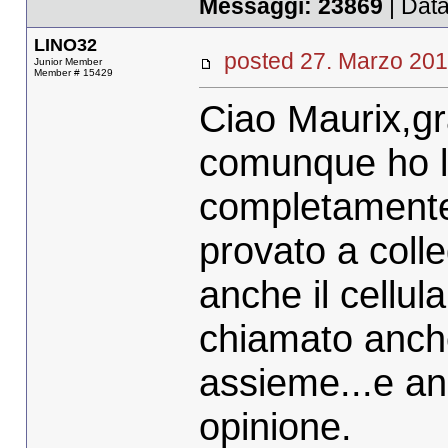
Messaggi:
23869
| Data
LINO32
posted 27. Marzo 
Junior Member
Member # 15429
Ciao Maurix,gr
comunque ho las
completamente 
provato a colle
anche il cellu
chiamato anche
assieme...e an
opinione.