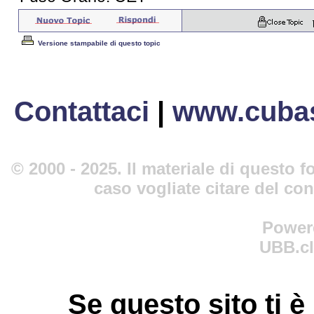
Versione stampabile di questo topic
Contattaci
|
www.cubas
© 2000 - 2025. Il materiale di questo fo
caso vogliate citare del co
Power
UBB.cl
Se questo sito ti è