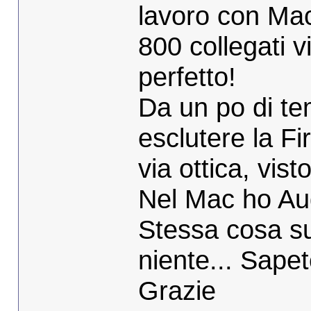
lavoro con Ma
800 collegati v
perfetto!
Da un po di tem
esclutere la F
via ottica, vis
Nel Mac ho Aud
Stessa cosa su
niente... Sape
Grazie