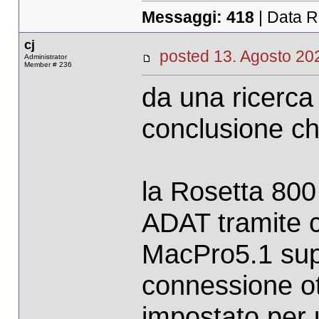
Messaggi:
418
| Data R
cj
posted 13. Agosto 
Administrator
Member # 236
da una ricerca 
conclusione ch
la Rosetta 800
ADAT tramite c
MacPro5.1 sup
connessione ot
impostato per u