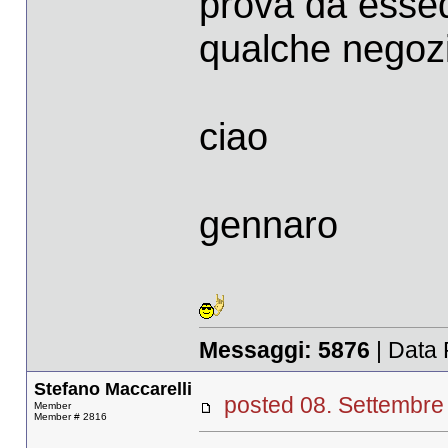
prova da esse
qualche negozio
ciao
gennaro
Messaggi:
5876
| Data 
Stefano Maccarelli
posted 08. Settemb
Member
Member # 2816