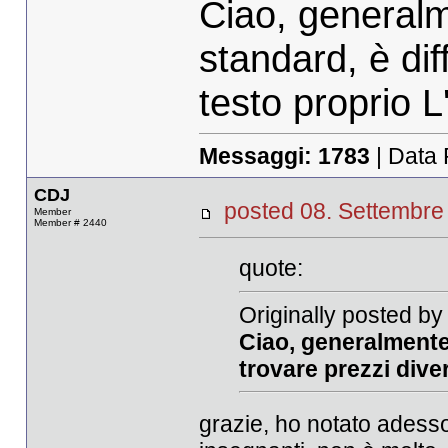
Ciao, generalm
standard, è diff
testo proprio L
Messaggi:
1783
| Data 
CDJ
posted 08. Settemb
Member
Member # 2440
quote:
Originally posted by
Ciao, generalmente 
trovare prezzi diver
grazie, ho notato adesso 