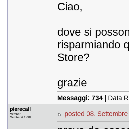
Ciao,
dove si posson
risparmiando q
Store?
grazie
Messaggi:
734
| Data R
pierecall
posted 08. Settemb
Member
Member # 1290