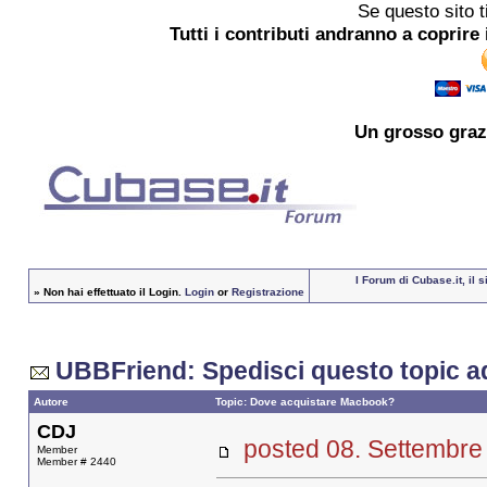
Se questo sito t
Tutti i contributi andranno a coprire 
Un grosso
graz
I Forum di Cubase.it, il 
»
Non hai effettuato il Login.
Login
or
Registrazione
UBBFriend: Spedisci questo topic a
Autore
Topic: Dove acquistare Macbook?
CDJ
posted 08. Settemb
Member
Member # 2440