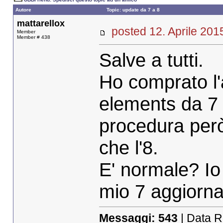
Autore
Topic: update da 7 a 8
mattarellox
posted 12. Aprile 2
Member
Member # 438
Salve a tutti.
Ho comprato l
elements da 7 a
procedura però m
che l'8.
E' normale? Io 
mio 7 aggiorna
Messaggi:
543
| Data R