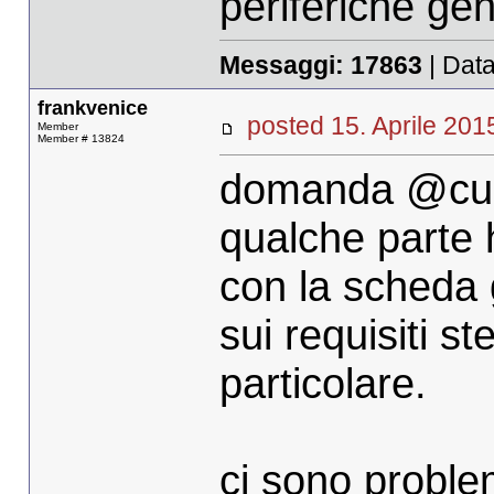
periferiche ge
Messaggi:
17863
| Data
frankvenice
posted 15. Aprile 2
Member
Member # 13824
domanda @cub
qualche parte 
con la scheda 
sui requisiti s
particolare.
ci sono proble