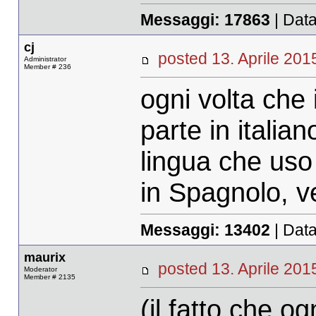
Messaggi:
17863
| Data
cj
posted 13. Aprile 2
Administrator
Member # 236
ogni volta che
parte in italia
lingua che uso
in Spagnolo, v
Messaggi:
13402
| Data
maurix
posted 13. Aprile 2
Moderator
Member # 2135
(il fatto che o