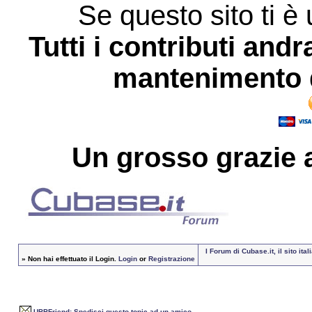
Se questo sito ti è 
Tutti i contributi andr
mantenimento d
Un grosso
grazie
a
I Forum di Cubase.it, il sito i
»
Non hai effettuato il Login.
Login
or
Registrazione
UBBFriend: Spedisci questo topic ad un amico