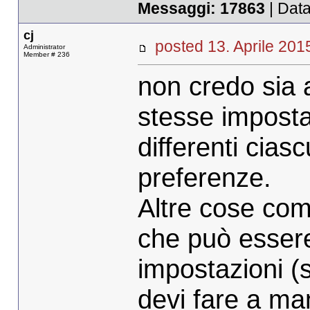
Messaggi:
17863
| Data
cj
posted 13. Aprile 2
Administrator
Member # 236
non credo sia a
stesse imposta
differenti cias
preferenze.
Altre cose come
che può esser
impostazioni (s
devi fare a man