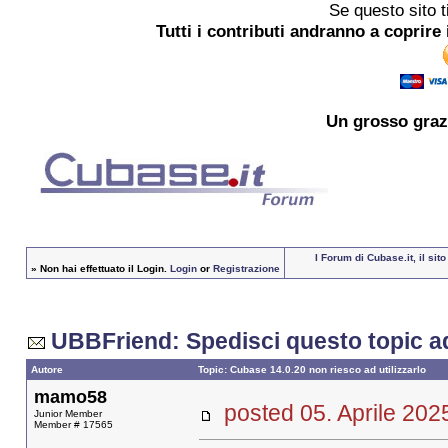
Se questo sito t
Tutti i contributi andranno a coprire 
Un grosso
graz
I Forum di Cubase.it, il si
»
Non hai effettuato il Login.
Login
or
Registrazione
UBBFriend: Spedisci questo topic a
Autore
Topic: Cubase 14.0.20 non riesco ad utilizzarlo
mamo58
posted 05. Aprile 2
Junior Member
Member # 17565