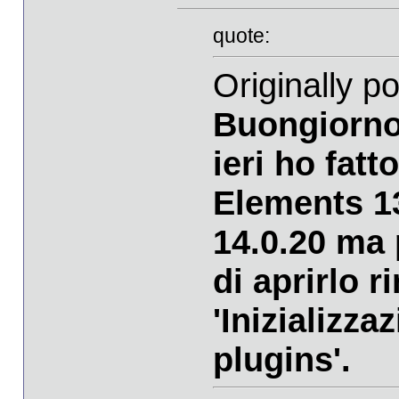
quote:
Originally 
Buongiorno
ieri ho fatt
Elements 1
14.0.20 ma
di aprirlo r
'Inizializz
plugins'.