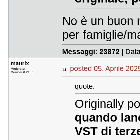
No è un buon 
per famiglie/ma
Messaggi:
23872
| Data
maurix
posted 05. Aprile 2
Moderator
Member # 2135
quote:
Originally 
quando lan
VST di terz