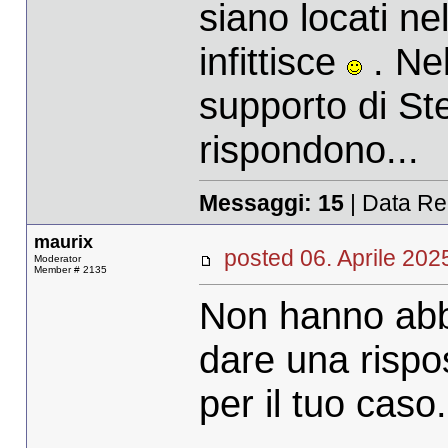
siano locati nel
infittisce
. Nel
supporto di St
rispondono...
Messaggi:
15
| Data Re
maurix
posted 06. Aprile 2
Moderator
Member # 2135
Non hanno abba
dare una rispos
per il tuo caso.