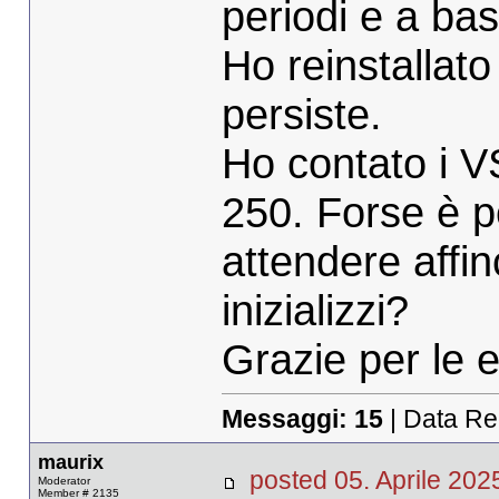
periodi e a bas
Ho reinstallat
persiste.
Ho contato i V
250. Forse è 
attendere affi
inizializzi?
Grazie per le e
Messaggi:
15
| Data Re
maurix
posted 05. Aprile 2
Moderator
Member # 2135