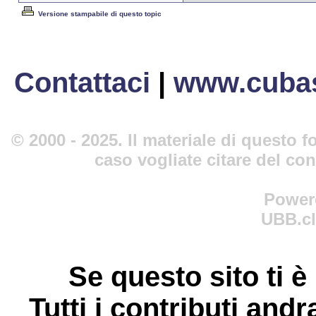
Versione stampabile di questo topic
Contattaci
|
www.cubas
© 2000 - 2025. Il materiale di questo fo
caso vogliate citare del co
Power
UBB.cl
Se questo sito ti è
Tutti i contributi andr