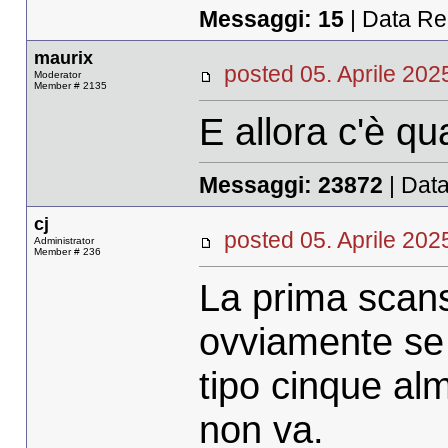
Messaggi:
15
| Data Re
maurix
posted 05. Aprile 2
Moderator
Member # 2135
E allora c'è qu
Messaggi:
23872
| Data
cj
posted 05. Aprile 2
Administrator
Member # 236
La prima scans
ovviamente se s
tipo cinque al
non va.