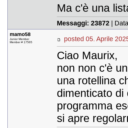
Ma c'è una lis
Messaggi:
23872
| Data
mamo58
posted 05. Aprile 2
Junior Member
Member # 17565
Ciao Maurix,
non non c'è una
una rotellina c
dimenticato di 
programma escl
si apre regola