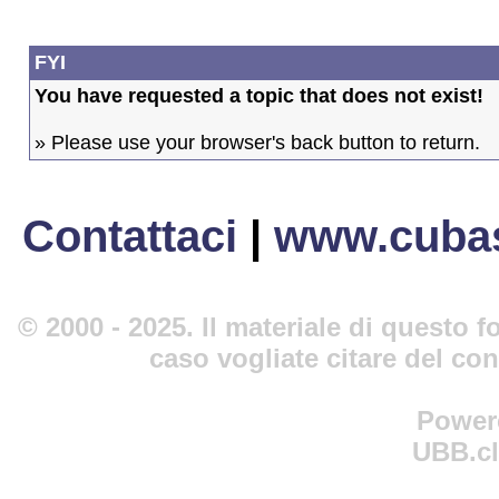
FYI
You have requested a topic that does not exist!
» Please use your browser's back button to return.
Contattaci
|
www.cubas
© 2000 - 2025. Il materiale di questo fo
caso vogliate citare del co
Power
UBB.cl