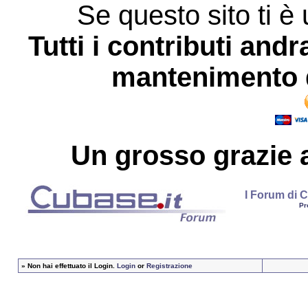
Se questo sito ti è 
Tutti i contributi andr
mantenimento d
Un grosso
grazie
a
I Forum di C
Pr
»
Non hai effettuato il Login.
Login
or
Registrazione