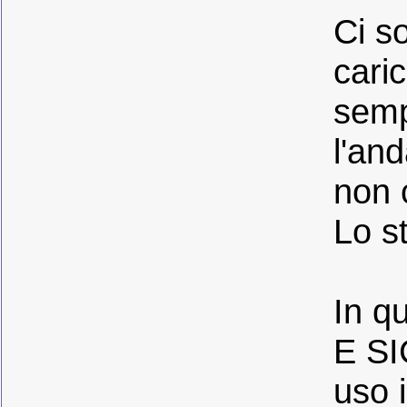
Ci s
caric
semp
l'an
non 
Lo s
In qu
E S
uso 