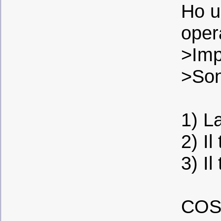
Ho u
oper
>Imp
>Son
1) L
2) I
3) Il
COS