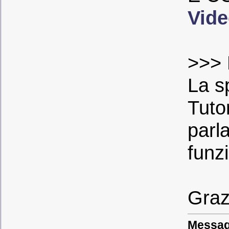
Vide
>>> 
La s
Tutor
parl
funz
Graz
Messag