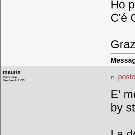
Ho p
C'é 
Graz
Messag
maurix
post
Moderator
Member # 2135
E' m
by st
La d