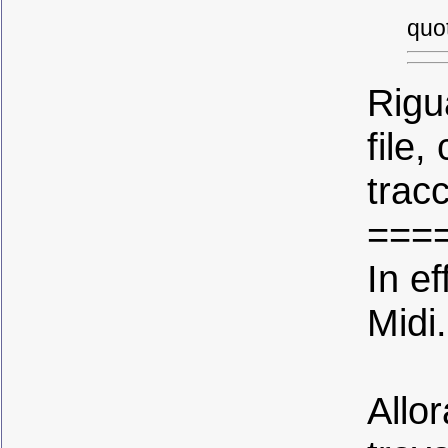
quo
Rigu
file,
tracc
===
In ef
Midi.
Allo