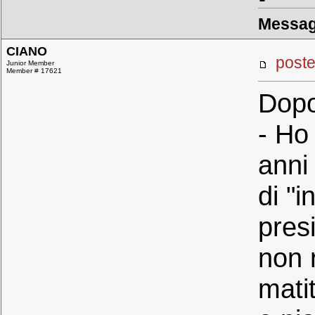
Messag
CIANO
post
Junior Member
Member # 17621
Dopo
- Ho
anni
di "i
pres
non 
mati