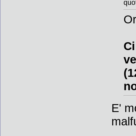
quo
Or
Ci
ve
(1
no
E' m
malf