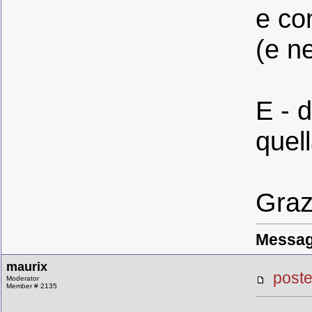
e co
(e n
E - 
quel
Grazi
Messag
maurix
post
Moderator
Member # 2135