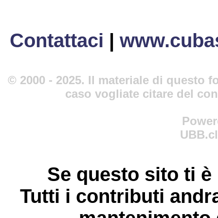
Contattaci
|
www.cubas
© 2000 - 2025. Il materiale di questo fo
caso vogliate citare del co
Power
UBB.cl
Se questo sito ti è
Tutti i contributi andr