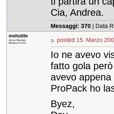
ti partirà un cap
Cia, Andrea.
Messaggi:
370
| Data R
mshuttle
posted 15. Marzo 
Junior Member
Member # 476
Io ne avevo vis
fatto gola per
avevo appena a
ProPack ho las
Byez,