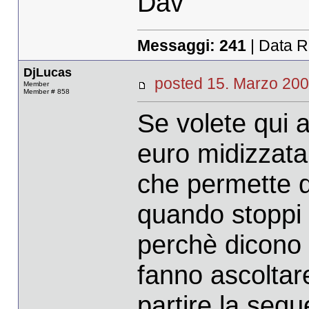
Dav
Messaggi:
241
| Data R
DjLucas
posted 15. Marzo 
Member
Member # 858
Se volete qui 
euro midizzata 
che permette di
quando stoppi e
perchè dicono 
fanno ascoltare
partire la seque