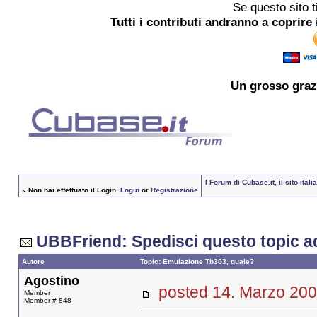
Se questo sito t
Tutti i contributi andranno a coprire 
Un grosso
graz
I Forum di Cubase.it, il sito it
»
Non hai effettuato il Login.
Login
or
Registrazione
UBBFriend: Spedisci questo topic a
Autore
Topic: Emulazione Tb303, quale?
Agostino
posted 14. Marzo 
Member
Member # 848