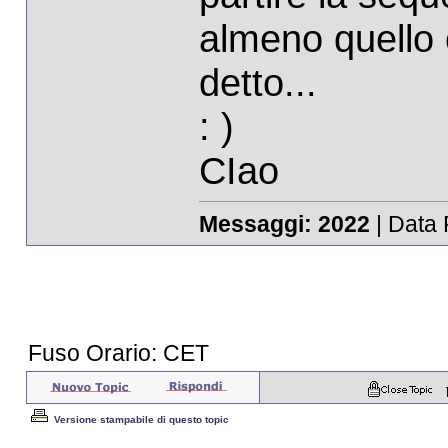
almeno quello 
detto...
: )
CIao
Messaggi:
2022
| Data 
Fuso Orario: CET
Versione stampabile di questo topic