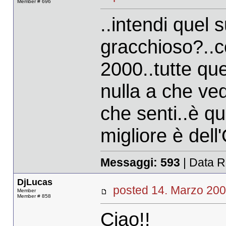
Member # 696
..intendi quel
gracchioso?..c
2000..tutte qu
nulla a che ved
che senti..è q
migliore è del
Messaggi:
593
| Data R
DjLucas
posted 14. Marzo 
Member
Member # 858
Ciao!!