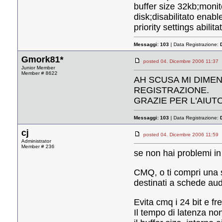
buffer size 32kb;monit
disk;disabilitato enab
priority settings abili
Messaggi:
103
| Data Registrazione:
Gmork81*
posted 04. Dicembre 2006 11:
Junior Member
Member # 8622
AH SCUSA MI DIMEN
REGISTRAZIONE.
GRAZIE PER L'AIUT
Messaggi:
103
| Data Registrazione:
cj
posted 04. Dicembre 2006 11:
Administrator
Member # 236
se non hai problemi in 
CMQ, o ti compri una 
destinati a schede aud
Evita cmq i 24 bit e f
Il tempo di latenza no