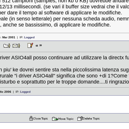
o ai 512 campioni (samples, non kb o KB) dovrebbe andare
/13 millisecondi. (se vari il buffer size vedrai che il val
 dare il tempo al software di applicare le modifiche.
eale (in senso letterale) per nessuna scheda audio, nem
 anche se bassissimo, di applicare le modifiche.
e:
Mar 2001
| IP:
Logged
:36
river ASIO4all posso continuare ad utilizzare la directx f
n piu' ke dovrei sentire sta nella piccolissima latenza sugl
rurale "i driver ASIO4all" significa che sono +di 1?Come f
sturbo e soprattutto per le troppe domande....ti ringrazi
Dic 2006
| IP:
Logged