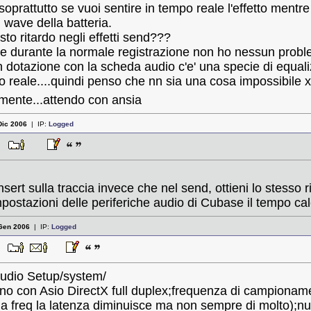
prattutto se vuoi sentire in tempo reale l'effetto mentr
l wave della batteria.
to ritardo negli effetti send???
e durante la normale registrazione non ho nessun problema
 dotazione con la scheda audio c'e' una specie di equali
ale....quindi penso che nn sia una cosa impossibile x
mente...attendo con ansia
Dic 2006
| IP:
Logged
:50
insert sulla traccia invece che nel send, ottieni lo stesso 
impostazioni delle periferiche audio di Cubase il tempo ca
Gen 2006
| IP:
Logged
35
: Audio Setup/system/
ono con Asio DirectX full duplex;frequenza di campionam
la freq la latenza diminuisce ma non sempre di molto);n