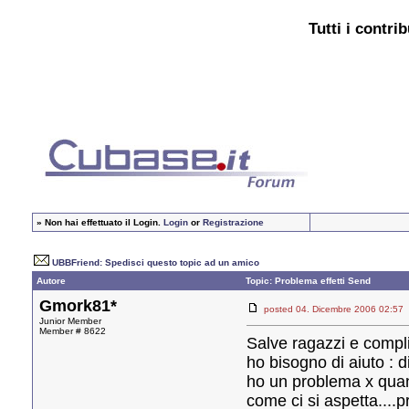
Tutti i contri
»
Non hai effettuato il Login.
Login
or
Registrazione
UBBFriend: Spedisci questo topic ad un amico
Autore
Topic: Problema effetti Send
Gmork81*
posted 04. Dicembre 2006 02
Junior Member
Member # 8622
Salve ragazzi e compli
ho bisogno di aiuto : 
ho un problema x quant
come ci si aspetta....