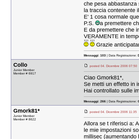
che pesa abbastanza so
la traccia contenente i
E' 1 cosa normale ques
P.S.
a premettere ch
E da premettere che in
VERAMENTE in tempo re
Grazie anticipata
Messaggi:
103
| Data Registrazione:
Collo
posted 04. Dicembre 2006 07
Junior Member
Member # 6917
Ciao Gmork81*,
Se metti un effetto in 
Hai controllato sulle 
Messaggi:
266
| Data Registrazione:
Gmork81*
posted 04. Dicembre 2006 11:
Junior Member
Member # 8622
Allora se t riferisci a
le mie impostazioni s
millisec (aumentando 