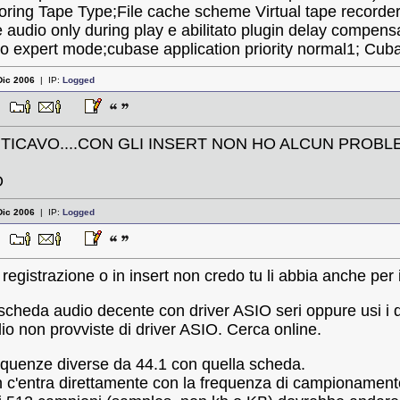
oring Tape Type;File cache scheme Virtual tape recorder 
le audio only during play e abilitato plugin delay compens
tato expert mode;cubase application priority normal1; Cub
Dic 2006
| IP:
Logged
37
TICAVO....CON GLI INSERT NON HO ALCUN PROBL
O
Dic 2006
| IP:
Logged
59
registrazione o in insert non credo tu li abbia anche per 
scheda audio decente con driver ASIO seri oppure usi i 
io non provviste di driver ASIO. Cerca online.
requenze diverse da 44.1 con quella scheda.
n c'entra direttamente con la frequenza di campionamento