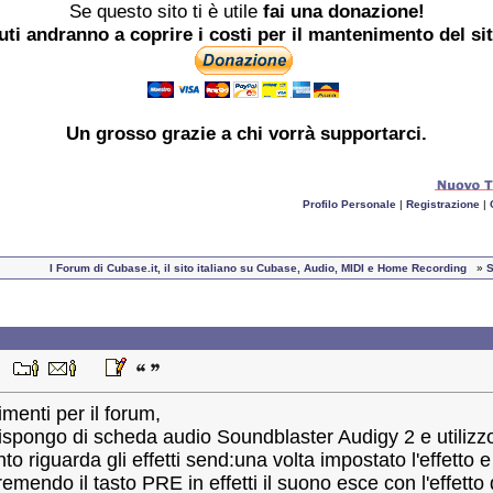
Se questo sito ti è utile
fai una donazione!
buti andranno a coprire i costi per il mantenimento del si
Un grosso
grazie
a chi vorrà supportarci.
Profilo Personale
|
Registrazione
|
I Forum di Cubase.it, il sito italiano su Cubase, Audio, MIDI e Home Recording
»
S
:57
menti per il forum,
dispongo di scheda audio Soundblaster Audigy 2 e utilizzo
o riguarda gli effetti send:una volta impostato l'effetto 
premendo il tasto PRE in effetti il suono esce con l'effet