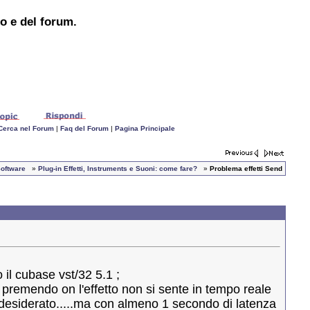
to e del forum.
Cerca nel Forum
|
Faq del Forum
|
Pagina Principale
oftware
»
Plug-in Effetti, Instruments e Suoni: come fare?
»
Problema effetti Send
 il cubase vst/32 5.1 ;
e premendo on l'effetto non si sente in tempo reale
to desiderato.....ma con almeno 1 secondo di latenza