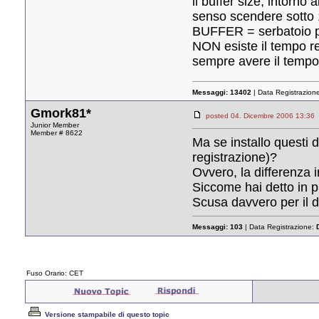
il buffer size, intorn
senso scendere sotto 12
BUFFER = serbatoio per
NON esiste il tempo r
sempre avere il tempo,
Messaggi:
13402
| Data Registrazion
Gmork81*
posted 04. Dicembre 2006 13
Junior Member
Member # 8622
Ma se installo questi d
registrazione)?
Ovvero, la differenza i
Siccome hai detto in p
Scusa davvero per il di
Messaggi:
103
| Data Registrazione:
Fuso Orario: CET
Versione stampabile di questo topic