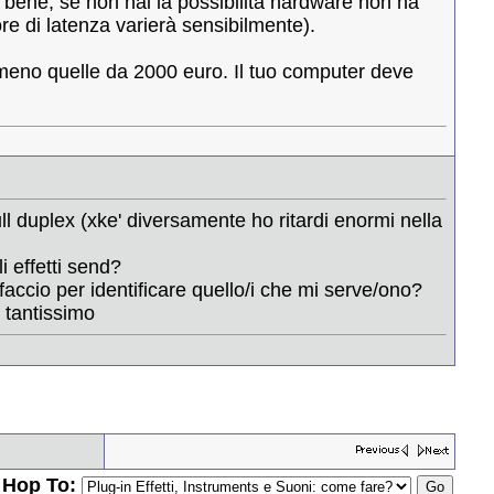
 bene, se non hai la possibilità hardware non ha
ore di latenza varierà sensibilmente).
meno quelle da 2000 euro. Il tuo computer deve
ull duplex (xke' diversamente ho ritardi enormi nella
i effetti send?
accio per identificare quello/i che mi serve/ono?
o tantissimo
Hop To: