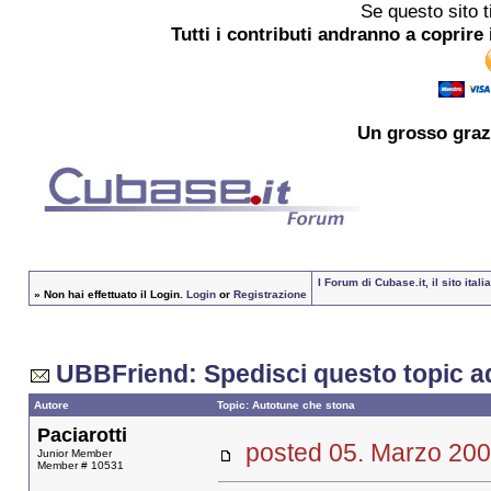
Se questo sito t
Tutti i contributi andranno a coprire 
Un grosso
graz
I Forum di Cubase.it, il sito it
»
Non hai effettuato il Login.
Login
or
Registrazione
UBBFriend: Spedisci questo topic a
Autore
Topic: Autotune che stona
Paciarotti
posted 05. Marzo 
Junior Member
Member # 10531