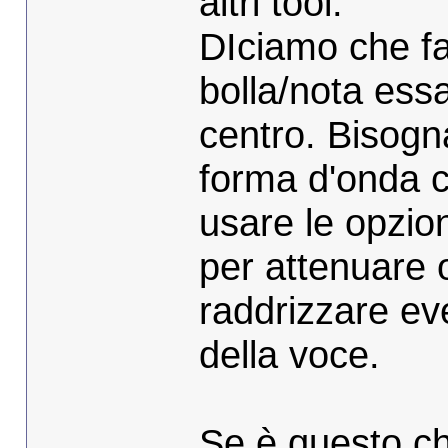
altri tool.
DIciamo che fa
bolla/nota ess
centro. Bisogn
forma d'onda ch
usare le opzion
per attenuare o
raddrizzare eve
della voce.
Se è questo ch