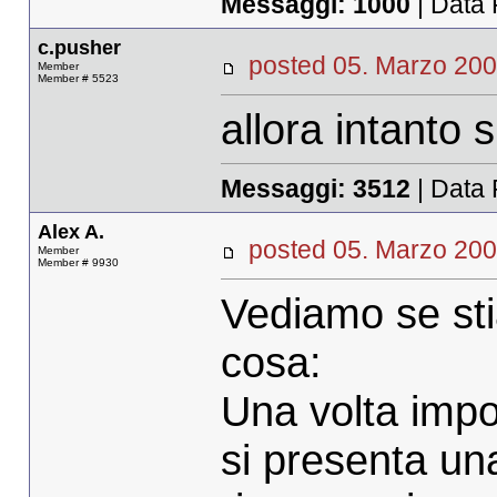
Messaggi:
1000
| Data 
c.pusher
posted 05. Marzo 
Member
Member # 5523
allora intanto 
Messaggi:
3512
| Data 
Alex A.
posted 05. Marzo 
Member
Member # 9930
Vediamo se sti
cosa:
Una volta impor
si presenta una 