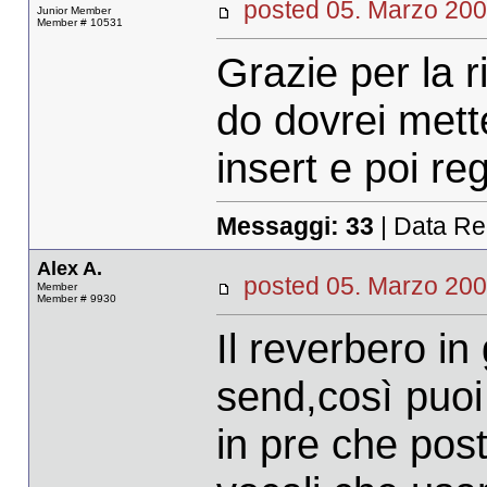
posted 05. Marzo 2
Junior Member
Member # 10531
Grazie per la r
do dovrei mett
insert e poi reg
Messaggi:
33
| Data Re
Alex A.
posted 05. Marzo 
Member
Member # 9930
Il reverbero i
send,così puoi
in pre che post