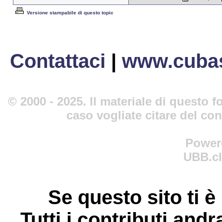
Versione stampabile di questo topic
Contattaci
|
www.cubas
© 2000 - 2025. Il materiale di questo fo
caso vogliate citare del co
Power
UBB.cl
Se questo sito ti è
Tutti i contributi andr