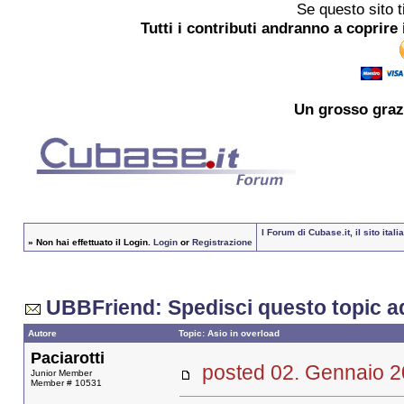
Se questo sito t
Tutti i contributi andranno a coprire 
Un grosso
graz
I Forum di Cubase.it, il sito it
»
Non hai effettuato il Login.
Login
or
Registrazione
UBBFriend: Spedisci questo topic a
Autore
Topic: Asio in overload
Paciarotti
posted 02. Gennaio
Junior Member
Member # 10531