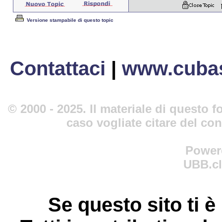
Versione stampabile di questo topic
Contattaci
|
www.cubas
© 2000 - 2025. Il materiale di questo fo
caso vogliate citare del co
Power
UBB.cl
Se questo sito ti è