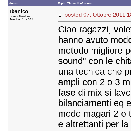
Autore
Topic: The wall of sound
Ibanico
posted 07. Ottobre 201
Junior Member
Member # 14092
Ciao ragazzi, vol
hanno avuto modo d
metodo migliore pe
sound" con le chit
una tecnica che p
ampli con 2 o 3 mic
fase di mix si lavo
bilanciamenti eq e
modo magari 2 o t
e altrettanti per 