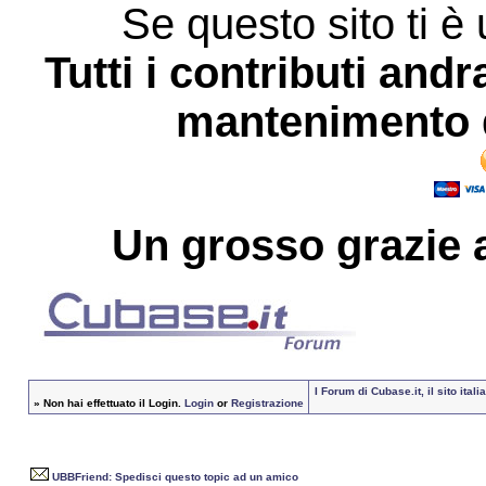
Se questo sito ti è 
Tutti i contributi andr
mantenimento d
Un grosso
grazie
a
I Forum di Cubase.it, il sito it
»
Non hai effettuato il Login.
Login
or
Registrazione
UBBFriend: Spedisci questo topic ad un amico