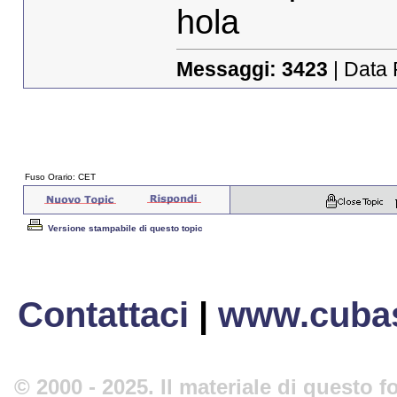
hola
Messaggi:
3423
| Data 
Fuso Orario: CET
Versione stampabile di questo topic
Contattaci
|
www.cubas
© 2000 - 2025. Il materiale di questo fo