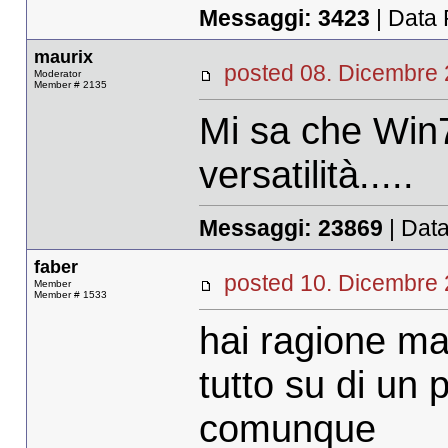
Messaggi:
3423
| Data 
maurix
posted 08. Dicembr
Moderator
Member # 2135
Mi sa che Win7
versatilità.....
Messaggi:
23869
| Data
faber
posted 10. Dicembr
Member
Member # 1533
hai ragione ma
tutto su di un 
comunque