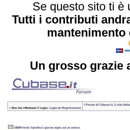
Se questo sito ti è 
Tutti i contributi andr
mantenimento d
Un grosso
grazie
a
I Forum di Cubase.it, il sito it
»
Non hai effettuato il Login.
Login
or
Registrazione
UBBFriend: Spedisci questo topic ad un amico