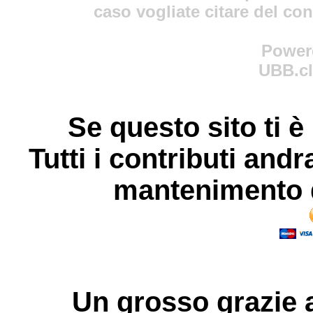
caso vogliate citare del co
Power
UBB.cl
Se questo sito ti è
Tutti i contributi andr
mantenimento d
Un grosso
grazie
a