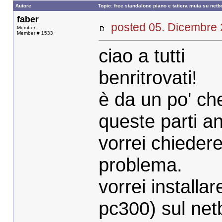
Autore
Topic: free standalone piano e tatiera muta su netb
faber
posted 05. Dicembr
Member
Member # 1533
ciao a tutti
benritrovati!
è da un po' ch
queste parti a
vorrei chiedere
problema.
vorrei installa
pc300) sul ne