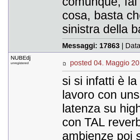
comunque, fai 
cosa, basta che
sinistra della b
Messaggi:
17863
| Data
NUBEdj
posted 04. Maggi
unregistered
si si infatti è 
lavoro con uns
latenza su high
con TAL rever
ambienze poi 