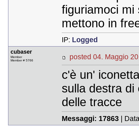
figuriamoci mi 
mettono in fre
IP:
Logged
cubaser
posted 04. Maggio 
Member
Member # 5766
c'è un' iconett
sulla destra di
delle tracce
Messaggi:
17863
| Data