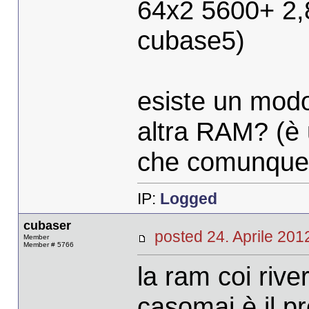
64x2 5600+ 2,
cubase5)
esiste un modo
altra RAM? (è
che comunque 
IP:
Logged
cubaser
posted 24. Aprile 2
Member
Member # 5766
la ram coi rive
casomai è il p