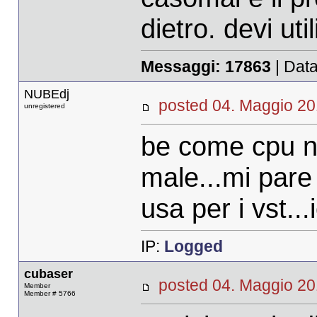
dietro. devi ut
Messaggi:
17863
| Data
NUBEdj
posted 04. Maggi
unregistered
be come cpu n
male...mi pare 
usa per i vst...
IP:
Logged
cubaser
posted 04. Maggio 
Member
Member # 5766