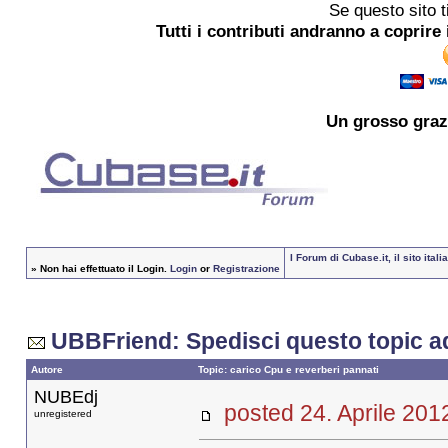
Se questo sito t
Tutti i contributi andranno a coprire 
Un grosso
graz
I Forum di Cubase.it, il sito it
»
Non hai effettuato il Login.
Login
or
Registrazione
UBBFriend: Spedisci questo topic a
Autore
Topic: carico Cpu e reverberi pannati
NUBEdj
posted 24. Aprile
unregistered