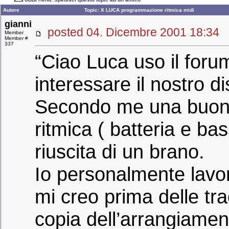
Autore
Topic: X LUCA programmazione ritmica midi
gianni
posted 04. Dicembre 2001 18:
Member
Member #
337
“Ciao Luca uso il foru
interessare il nostro d
Secondo me una buona
ritmica ( batteria e b
riuscita di un brano.
Io personalmente lavor
mi creo prima delle tra
copia dell’arrangiame