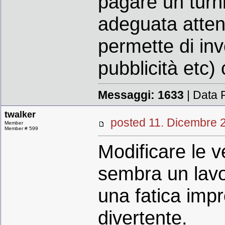
pagare un turni
adeguata atte
permette di inve
pubblicità etc) 
Messaggi:
1633
| Data 
twalker
posted 11. Dicembr
Member
Member # 599
Modificare le v
sembra un lavo
una fatica imp
divertente.