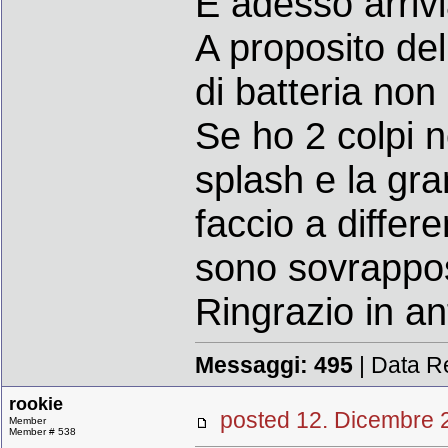
E adesso arrivi
A proposito del
di batteria non
Se ho 2 colpi 
splash e la gr
faccio a differe
sono sovrappos
Ringrazio in an
Messaggi:
495
| Data R
rookie
posted 12. Dicembr
Member
Member # 538