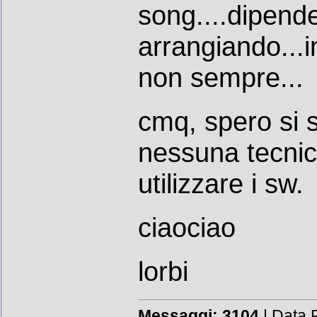
song....dipend
arrangiando...i
non sempre...
cmq, spero si s
nessuna tecnic
utilizzare i sw.
ciaociao
lorbi
Messaggi:
3104
| Data 