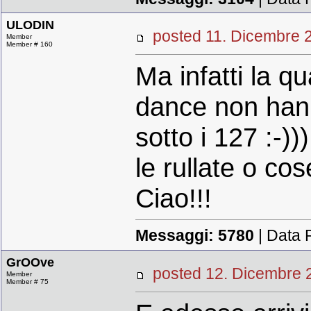
ULODIN
posted 11. Dicembr
Member
Member # 160
Ma infatti la q
dance non hann
sotto i 127 :-))
le rullate o cos
Ciao!!!
Messaggi:
5780
| Data 
GrOOve
posted 12. Dicembr
Member
Member # 75