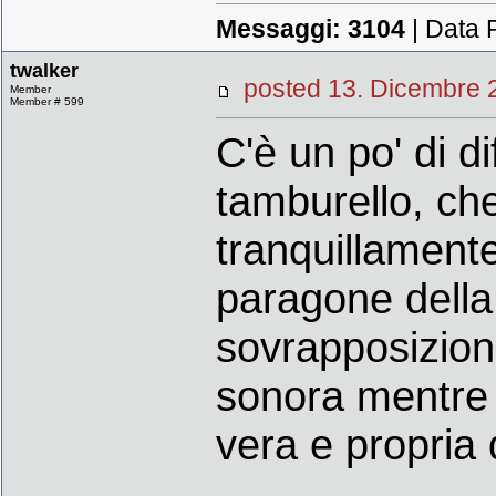
Messaggi:
3104
| Data 
twalker
posted 13. Dicembr
Member
Member # 599
C'è un po' di d
tamburello, ch
tranquillamente
paragone della 
sovrapposizione
sonora mentre 
vera e propria 