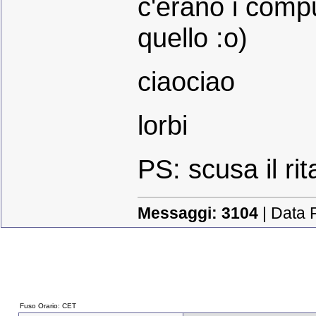
c'erano i compu
quello :o)
ciaociao
lorbi
PS: scusa il rit
Messaggi:
3104
| Data 
Fuso Orario: CET