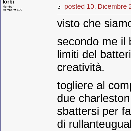
lorbi
posted 10. Dicembr
Member
Member # 409
visto che siamo
secondo me il 
limiti del batte
creatività.
togliere al com
due charlesto
sbattersi per f
di rullanteugua