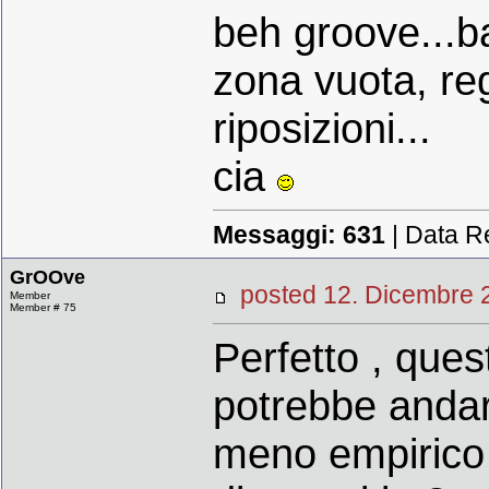
beh groove...ba
zona vuota, reg
riposizioni...
cia
Messaggi:
631
| Data R
GrOOve
posted 12. Dicembr
Member
Member # 75
Perfetto , ques
potrebbe andar
meno empirico 