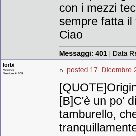
con i mezzi tec
sempre fatta il 
Ciao
Messaggi:
401
| Data R
lorbi
posted 17. Dicembr
Member
Member # 409
[QUOTE]Origina
[B]C'è un po' d
tamburello, ch
tranquillamente