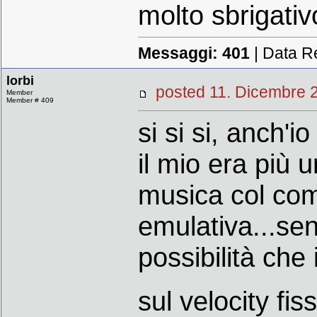
molto sbrigativo
Messaggi:
401
| Data R
lorbi
posted 11. Dicembr
Member
Member # 409
si si si, anch'i
il mio era più 
musica col com
emulativa...sen
possibilità che 
sul velocity fis