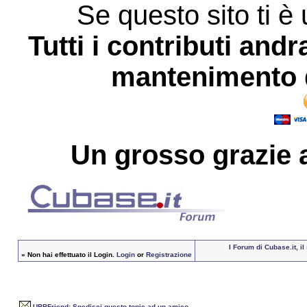
Se questo sito ti è 
Tutti i contributi andr
mantenimento d
Un grosso
grazie
a
I Forum di Cubase.it, i
»
Non hai effettuato il Login.
Login
or
Registrazione
UBBFriend: Spedisci questo topic ad un amico