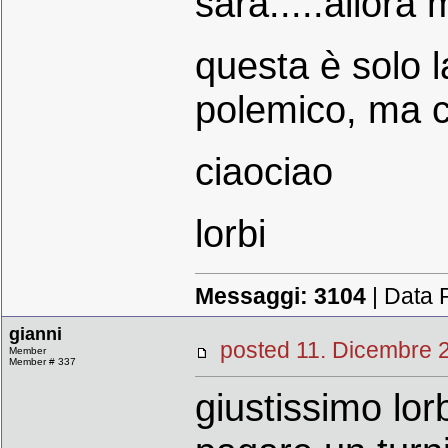
sarà.....allora
questa è solo l
polemico, ma c
ciaociao
lorbi
Messaggi:
3104
| Data 
gianni
posted 11. Dicembr
Member
Member # 337
giustissimo lor