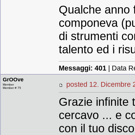
Qualche anno f
componeva (pur
di strumenti co
talento ed i ris
Messaggi:
401
| Data R
GrOOve
posted 12. Dicembr
Member
Member # 75
Grazie infinite
cercavo ... e
con il tuo disc