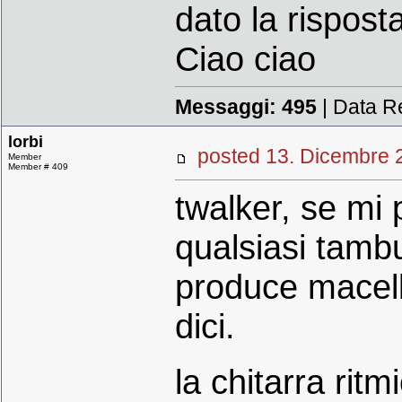
dato la risposta
Ciao ciao
Messaggi:
495
| Data R
lorbi
posted 13. Dicembr
Member
Member # 409
twalker, se mi p
qualsiasi tambu
produce macell
dici.
la chitarra ritm