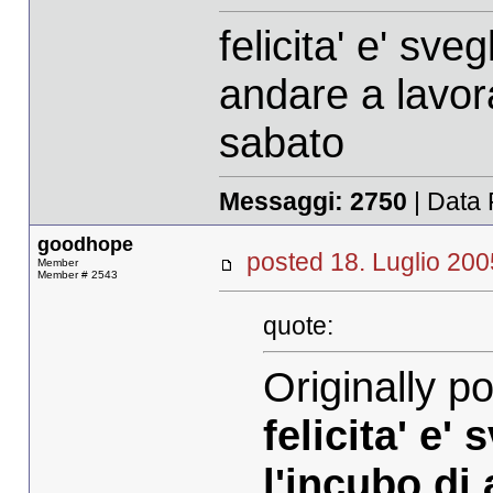
felicita' e' sve
andare a lavor
sabato
Messaggi:
2750
| Data 
goodhope
posted 18. Luglio 
Member
Member # 2543
quote:
Originally p
felicita' e'
l'incubo di