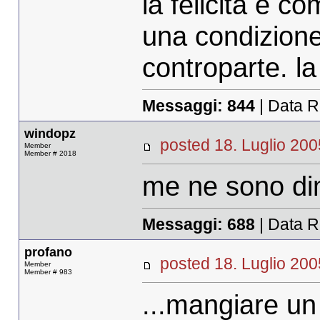
la felicità è c
una condizione
controparte. la
Messaggi:
844
| Data R
windopz
posted 18. Luglio 
Member
Member # 2018
me ne sono di
Messaggi:
688
| Data R
profano
posted 18. Luglio 
Member
Member # 983
...mangiare un