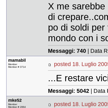
X me sarebbe 
di crepare..co
po di soldi per
mondo con i sol
Messaggi:
740
| Data R
mamabil
posted 18. Luglio 
Member
Member # 3714
...E restare vi
Messaggi:
5042
| Data 
mke52
posted 18. Luglio 
Member
Member # 2864