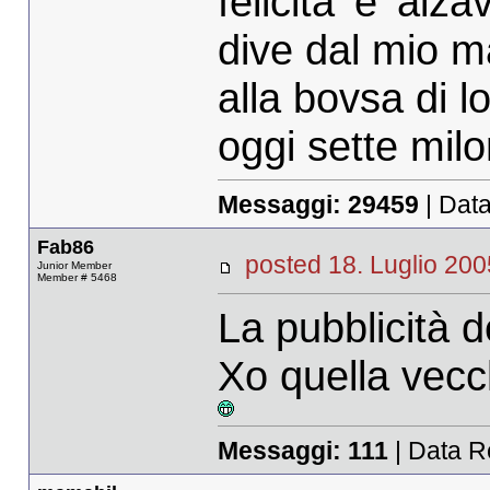
felicita' e' alz
dive dal mio m
alla bovsa di 
oggi sette milo
Messaggi:
29459
| Data
Fab86
posted 18. Luglio 
Junior Member
Member # 5468
La pubblicità de
Xo quella vecc
Messaggi:
111
| Data R