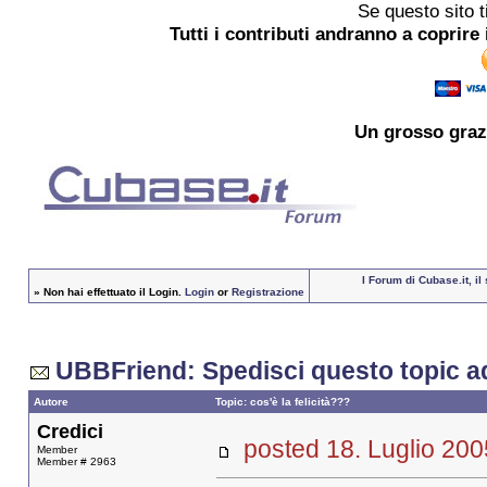
Se questo sito t
Tutti i contributi andranno a coprire 
Un grosso
graz
I Forum di Cubase.it, i
»
Non hai effettuato il Login.
Login
or
Registrazione
UBBFriend: Spedisci questo topic a
Autore
Topic: cos'è la felicità???
Credici
posted 18. Luglio 
Member
Member # 2963