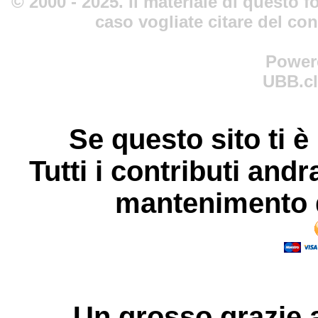
© 2000 - 2025. Il materiale di questo fo
caso vogliate citare del co
Power
UBB.cl
Se questo sito ti è
Tutti i contributi andr
mantenimento d
Un grosso
grazie
a