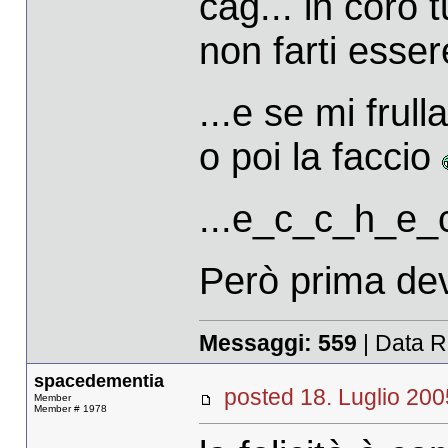
cag... in coro t
non farti essere
...e se mi frul
o poi la faccio
...e_c_c_h_e_
Però prima devo
Messaggi:
559
| Data R
spacedementia
posted 18. Luglio 
Member
Member # 1978