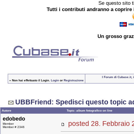
Se questo sito t
Tutti i contributi andranno a coprire 
Un grosso
graz
I Forum di Cubase.it, 
»
Non hai effettuato il Login.
Login
or
Registrazione
UBBFriend: Spedisci questo topic a
Autore
Topic: album fotografico on line
edobedo
posted 28. Febbrai
Member
Member # 2346