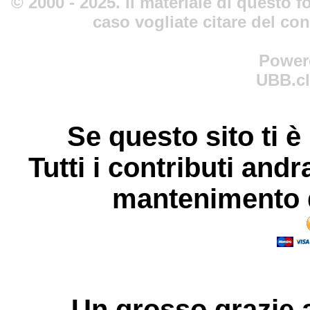
© 2000 - 2025. Il materiale di questo fo
caso vogliate citare del co
Power
UBB.cl
Se questo sito ti è
Tutti i contributi andr
mantenimento d
Un grosso
grazie
a