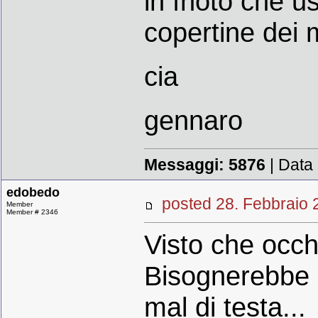
in fhoto che 
copertine dei 
cia
gennaro
Messaggi:
5876
| Data
edobedo
posted 28. Febbrai
Member
Member # 2346
Visto che occh
Bisognerebbe m
mal di testa...