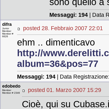
sono quello a s
Messaggi:
194
| Data R
difra
posted 28. Febbraio 2007 22:0
Junior
Member
Member #
6626
ehm .. dimenticavo
http://www.derelitt
album=36&pos=77
Messaggi:
194
| Data Registrazione
edobedo
posted 01. Marzo 2007 15:2
Member
Member # 2346
Cioè, qui su Cubase.i