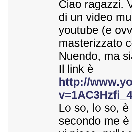
Ciao ragazzi. 
di un video m
youtube (e ovv
masterizzato c
Nuendo, ma sia
Il link è
http://www.y
v=1AC3Hzfi_
Lo so, lo so, è
secondo me è 