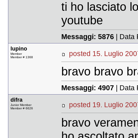
ti ho lasciato
youtube
Messaggi:
5876
| Data 
lupino
posted 15. Luglio 
Member
Member # 1368
bravo bravo b
Messaggi:
4907
| Data 
difra
posted 19. Luglio 
Junior Member
Member # 6626
bravo verament
ho ascoltato an