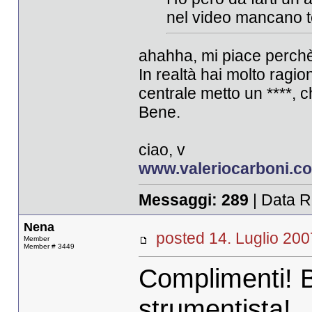
nel video mancano tet
ahahha, mi piace perchè
In realtà hai molto ragi
centrale metto un ****, 
Bene.
ciao, v
www.valeriocarboni.c
Messaggi:
289
| Data R
Nena
posted 14. Luglio 
Member
Member # 3449
Complimenti! B
strumentista!